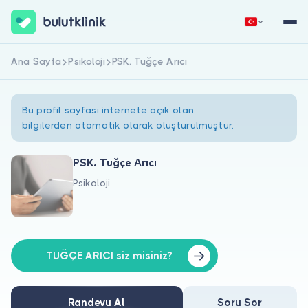
Ana Sayfa
Psikoloji
PSK. Tuğçe Arıcı
Hemen Kaydol
Giriş Yap
Bu profil sayfası internete açık olan
bilgilerden otomatik olarak oluşturulmuştur.
PSK. Tuğçe Arıcı
Psikoloji
Hakkımızda
Hastalar için
Doktorlar için
TUĞÇE ARICI siz misiniz?
Randevu Al
Soru Sor