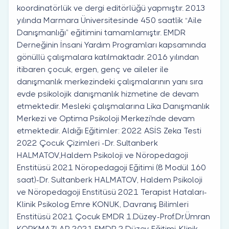
koordinatörlük ve dergi editörlüğü yapmıştır. 2013
yılında Marmara Üniversitesinde 450 saatlik “Aile
Danışmanlığı” eğitimini tamamlamıştır. EMDR
Derneğinin İnsani Yardım Programları kapsamında
gönüllü çalışmalara katılmaktadır. 2016 yılından
itibaren çocuk, ergen, genç ve aileler ile
danışmanlık merkezindeki çalışmalarının yanı sıra
evde psikolojik danışmanlık hizmetine de devam
etmektedir. Mesleki çalışmalarına Lika Danışmanlık
Merkezi ve Optima Psikoloji Merkezi'nde devam
etmektedir. Aldığı Eğitimler: 2022 ASİS Zeka Testi
2022 Çocuk Çizimleri -Dr. Sultanberk
HALMATOV,Haldem Psikoloji ve Nöropedagoji
Enstitüsü 2021 Nöropedagoji Eğitimi (8 Modül 160
saat)-Dr. Sultanberk HALMATOV, Haldem Psikoloji
ve Nöropedagoji Enstitüsü 2021 Terapist Hataları-
Klinik Psikolog Emre KONUK, Davranış Bilimleri
Enstitüsü 2021 Çocuk EMDR 1.Düzey-Prof.Dr.Ümran
KORKMAZLAR 2021 EMDR 2.Düzey Eğitimi-Klinik