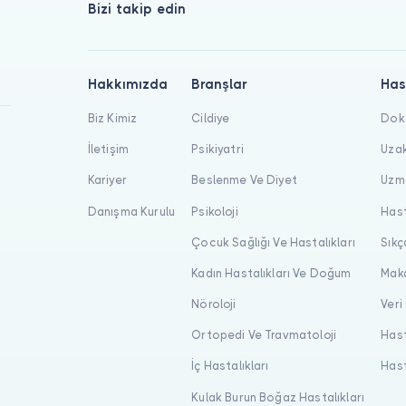
Bizi takip edin
Hakkımızda
Branşlar
Has
Biz Kimiz
Cildiye
Dokt
İletişim
Psikiyatri
Uzak
Kariyer
Beslenme Ve Diyet
Uzma
Danışma Kurulu
Psikoloji
Hast
Çocuk Sağlığı Ve Hastalıkları
Sıkç
Kadın Hastalıkları Ve Doğum
Maka
Nöroloji
Veri
Ortopedi Ve Travmatoloji
Hast
İç Hastalıkları
Hast
Kulak Burun Boğaz Hastalıkları