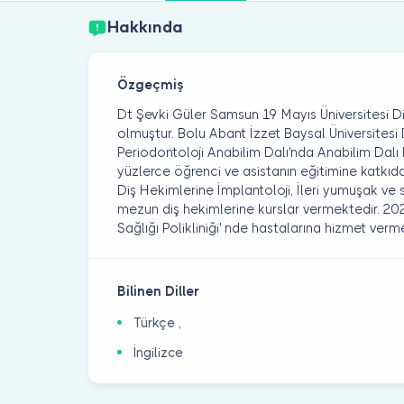
Hakkında
Özgeçmiş
Dt Şevki Güler Samsun 19 Mayıs Üniversitesi D
olmuştur. Bolu Abant İzzet Baysal Üniversitesi 
Periodontoloji Anabilim Dalı'nda Anabilim Dalı 
yüzlerce öğrenci ve asistanın eğitimine katk
Diş Hekimlerine İmplantoloji, İleri yumuşak ve 
mezun diş hekimlerine kurslar vermektedir. 202
Sağlığı Polikliniği' nde hastalarına hizmet verm
Bilinen Diller
Türkçe ,
İngilizce