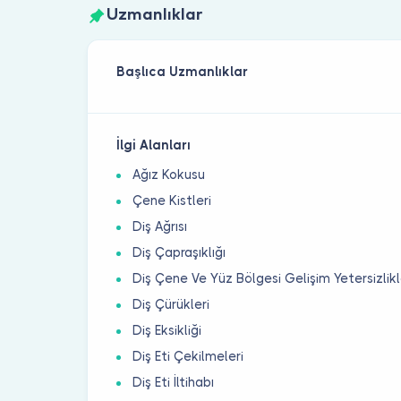
Uzmanlıklar
Başlıca Uzmanlıklar
İlgi Alanları
Ağız Kokusu
Çene Kistleri
Diş Ağrısı
Diş Çapraşıklığı
Diş Çene Ve Yüz Bölgesi Gelişim Yetersizlikl
Diş Çürükleri
Diş Eksikliği
Diş Eti Çekilmeleri
Diş Eti İltihabı