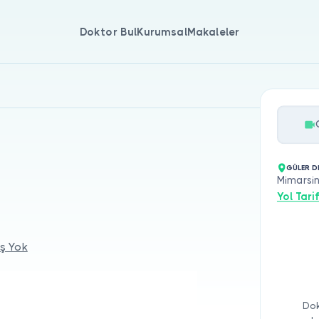
Doktor Bul
Kurumsal
Makaleler
GÜLER DE
Mimarsin
Yol Tarif
ş Yok
Dok