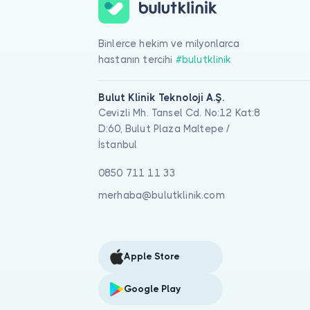
Binlerce hekim ve milyonlarca
hastanın tercihi
#bulutklinik
Bulut Klinik Teknoloji A.Ş.
Cevizli Mh. Tansel Cd. No:12 Kat:8
D:60, Bulut Plaza Maltepe /
İstanbul
0850 711 11 33
merhaba@bulutklinik.com
Apple Store
Google Play