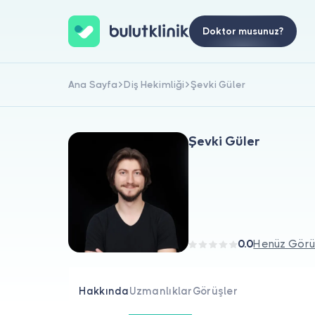
Doktor musunuz?
Ana Sayfa
Diş Hekimliği
Şevki Güler
Şevki Güler
0.0
Henüz Görü
Hakkında
Uzmanlıklar
Görüşler