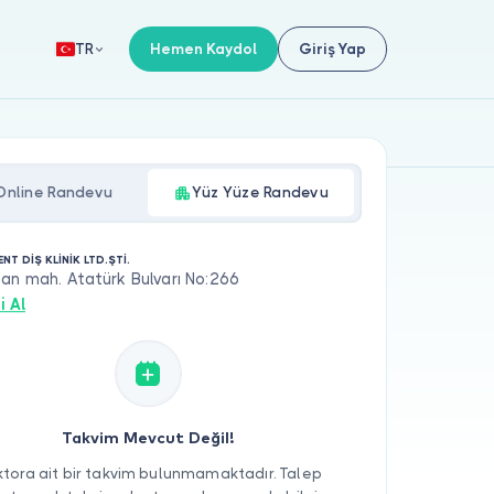
Hemen Kaydol
Giriş Yap
TR
Online Randevu
Yüz Yüze Randevu
NT DİŞ KLİNİK LTD.ŞTİ.
an mah. Atatürk Bulvarı No:266
i Al
Takvim Mevcut Değil!
tora ait bir takvim bulunmamaktadır. Talep