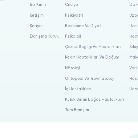
Biz Kimiz
Cildiye
Dokt
İletişim
Psikiyatri
Uzak
Kariyer
Beslenme Ve Diyet
Uzma
Danışma Kurulu
Psikoloji
Hast
Çocuk Sağlığı Ve Hastalıkları
Sıkç
Kadın Hastalıkları Ve Doğum
Maka
Nöroloji
Veri
Ortopedi Ve Travmatoloji
Hast
İç Hastalıkları
Hast
Kulak Burun Boğaz Hastalıkları
Tüm Branşlar