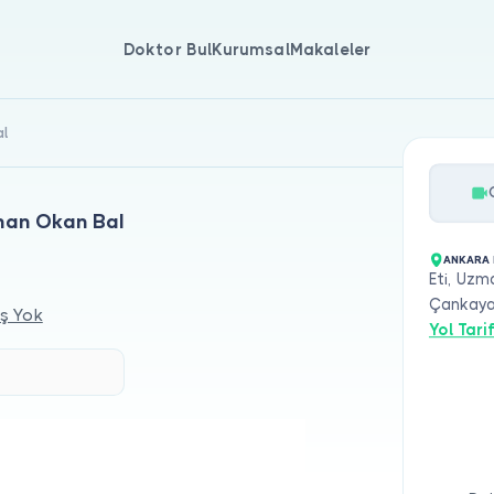
Doktor Bul
Kurumsal
Makaleler
al
şman Okan Bal
ANKARA 
Eti, Uzm
Çankaya
ş Yok
Yol Tarif