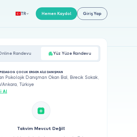
Hemen Kaydol
Giriş Yap
TR
Online Randevu
Yüz Yüze Randevu
PEDAGOG ÇOCUK ERGEN AİLE DANIŞMAN
an Psikolojik Danışman Okan Bal, Birecik Sokak,
/Ankara, Türkiye
i Al
Takvim Mevcut Değil!