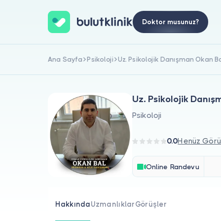
Doktor musunuz?
Ana Sayfa
Psikoloji
Uz. Psikolojik Danışman Okan B
Uz. Psikolojik Danı
Psikoloji
0.0
Henüz Görü
Online Randevu
Hakkında
Uzmanlıklar
Görüşler