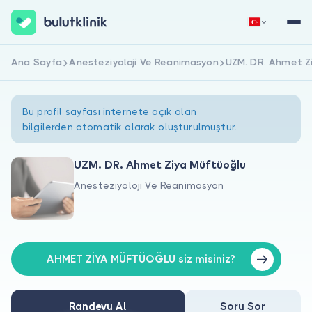
Ana Sayfa
Anesteziyoloji Ve Reanimasyon
UZM. DR. Ahmet Z
Hemen Kaydol
Giriş Yap
Bu profil sayfası internete açık olan
bilgilerden otomatik olarak oluşturulmuştur.
UZM. DR. Ahmet Ziya Müftüoğlu
Anesteziyoloji Ve Reanimasyon
Hakkımızda
Hastalar için
Doktorlar için
AHMET ZİYA MÜFTÜOĞLU siz misiniz?
Randevu Al
Soru Sor