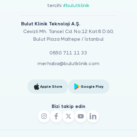
tercihi
#bulutklinik
Bulut Klinik Teknoloji A.Ş.
Cevizli Mh. Tansel Cd. No:12 Kat:8 D:60,
Bulut Plaza Maltepe / İstanbul
0850 711 11 33
merhaba@bulutklinik.com
Apple Store
Google Play
Bizi takip edin