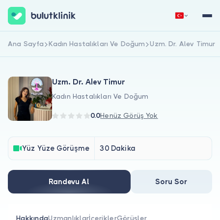
Ana Sayfa
Kadın Hastalıkları Ve Doğum
Uzm. Dr. Alev Timur
Hemen Kaydol
Giriş Yap
Uzm. Dr. Alev Timur
Kadın Hastalıkları Ve Doğum
0.0
Henüz Görüş Yok
Hakkımızda
Yüz Yüze Görüşme
30 Dakika
Hastalar için
Randevu Al
Soru Sor
Doktorlar için
Hakkında
Uzmanlıklar
İçerikler
Görüşler