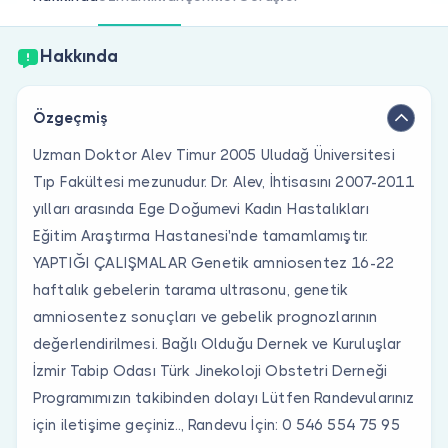
Doktor musunuz?
Hakkında
Özgeçmiş
Uzman Doktor Alev Timur 2005 Uludağ Üniversitesi
Tıp Fakültesi mezunudur. Dr. Alev, İhtisasını 2007-2011
yılları arasında Ege Doğumevi Kadın Hastalıkları
Eğitim Araştırma Hastanesi'nde tamamlamıştır.
YAPTIĞI ÇALIŞMALAR Genetik amniosentez 16-22
haftalık gebelerin tarama ultrasonu, genetik
amniosentez sonuçları ve gebelik prognozlarının
değerlendirilmesi. Bağlı Olduğu Dernek ve Kuruluşlar
İzmir Tabip Odası Türk Jinekoloji Obstetri Derneği
Programımızın takibinden dolayı Lütfen Randevularınız
için iletişime geçiniz.., Randevu İçin: 0 546 554 75 95