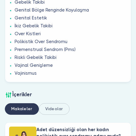
Gebelik Takibi
Genital Bölge Renginde Koyulaşma
Genital Estetik
İkiz Gebelik Takibi
Over Kistleri
Polikistik Over Sendromu
Premenstrual Sendrom (Pms)
Riskli Gebelik Takibi
Vajinal Genişleme
Vajinismus
İçerikler
Makaleler
Videolar
Adet düzensizliği olan her kadın
polikistik over sendromu adayı mıdır?