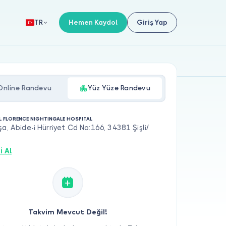
Hemen Kaydol
Giriş Yap
TR
Online Randevu
Yüz Yüze Randevu
L FLORENCE NIGHTINGALE HOSPITAL
şa, Abide-i Hürriyet Cd No:166, 34381 Şişli/
i Al
Takvim Mevcut Değil!