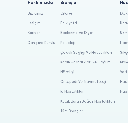
Hakkımızda
Branşlar
Has
Biz Kimiz
Cildiye
Dokt
İletişim
Psikiyatri
Uzak
Kariyer
Beslenme Ve Diyet
Uzma
Danışma Kurulu
Psikoloji
Hast
Çocuk Sağlığı Ve Hastalıkları
Sıkç
Kadın Hastalıkları Ve Doğum
Maka
Nöroloji
Veri
Ortopedi Ve Travmatoloji
Hast
İç Hastalıkları
Hast
Kulak Burun Boğaz Hastalıkları
Tüm Branşlar