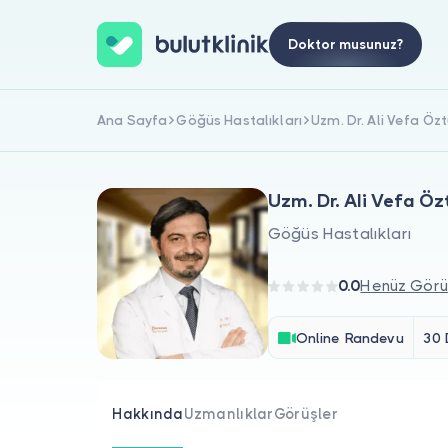
Doktor musunuz?
Ana Sayfa
Göğüs Hastalıkları
Uzm. Dr. Ali Vefa Öz
Uzm. Dr. Ali Vefa Öz
Göğüs Hastalıkları
0.0
Henüz Görü
Online Randevu
30 
Hakkında
Uzmanlıklar
Görüşler