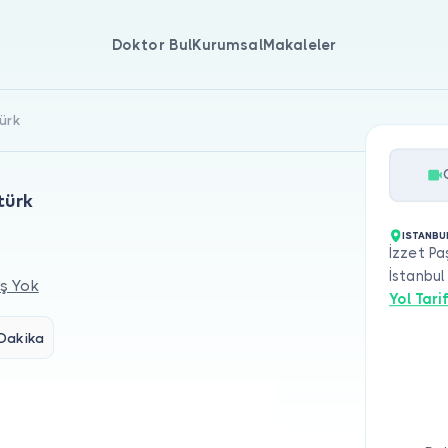
Doktor Bul
Kurumsal
Makaleler
türk
türk
ISTANBU
İzzet Pa
İstanbul
ş Yok
Yol Tarif
Dakika