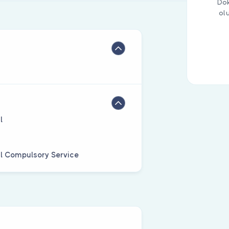
Dok
ol
l
al Compulsory Service