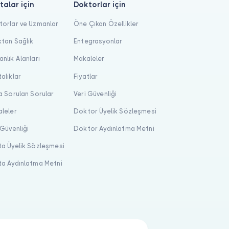
talar için
Doktorlar için
orlar ve Uzmanlar
Öne Çıkan Özellikler
tan Sağlık
Entegrasyonlar
nlık Alanları
Makaleler
alıklar
Fiyatlar
a Sorulan Sorular
Veri Güvenliği
leler
Doktor Üyelik Sözleşmesi
 Güvenliği
Doktor Aydınlatma Metni
a Üyelik Sözleşmesi
a Aydınlatma Metni