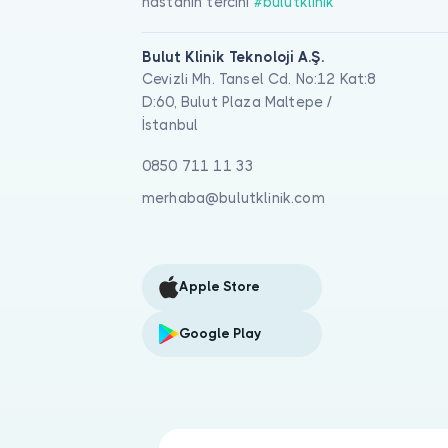
hastanın tercihi
#bulutklinik
Bulut Klinik Teknoloji A.Ş.
Cevizli Mh. Tansel Cd. No:12 Kat:8
D:60, Bulut Plaza Maltepe /
İstanbul
0850 711 11 33
merhaba@bulutklinik.com
Apple Store
Google Play