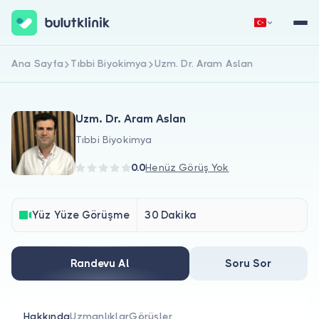
Ana Sayfa
Tıbbi Biyokimya
Uzm. Dr. Aram Aslan
Hemen Kaydol
Giriş Yap
Uzm. Dr. Aram Aslan
Tıbbi Biyokimya
0.0
Henüz Görüş Yok
Hakkımızda
Yüz Yüze Görüşme
30 Dakika
Hastalar için
Randevu Al
Soru Sor
Doktorlar için
Hakkında
Uzmanlıklar
Görüşler