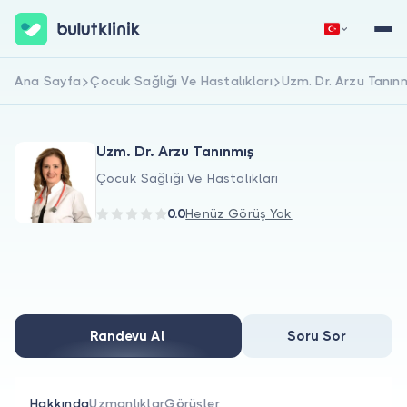
Ana Sayfa
Çocuk Sağlığı Ve Hastalıkları
Uzm. Dr. Arzu Tanın
Hemen Kaydol
Giriş Yap
Uzm. Dr. Arzu Tanınmış
Çocuk Sağlığı Ve Hastalıkları
0.0
Henüz Görüş Yok
Hakkımızda
Hastalar için
Randevu Al
Soru Sor
Doktorlar için
Hakkında
Uzmanlıklar
Görüşler