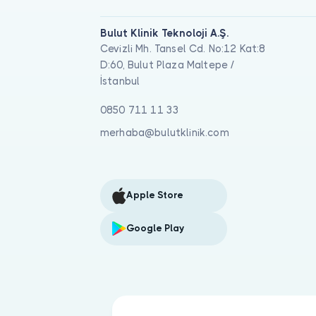
Bulut Klinik Teknoloji A.Ş.
Cevizli Mh. Tansel Cd. No:12 Kat:8
D:60, Bulut Plaza Maltepe /
İstanbul
0850 711 11 33
merhaba@bulutklinik.com
Apple Store
Google Play