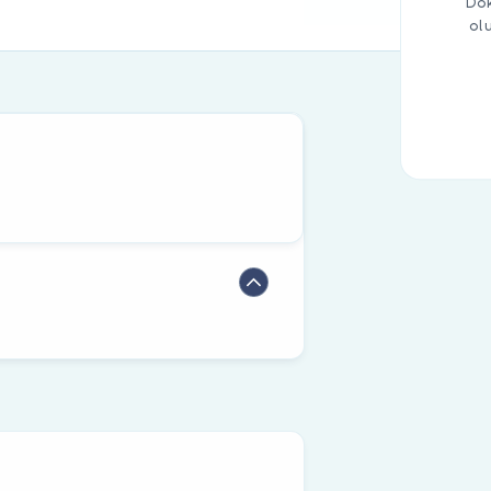
Dok
ol