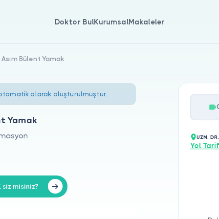
Doktor Bul
Kurumsal
Makaleler
. Asım Bülent Yamak
 otomatik olarak oluşturulmuştur.
nt Yamak
nimasyon
UZM. DR
Yol Tarif
siz misiniz?