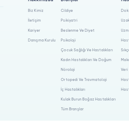
Biz Kimiz
Cildiye
Dokt
İletişim
Psikiyatri
Uzak
Kariyer
Beslenme Ve Diyet
Uzma
Danışma Kurulu
Psikoloji
Hast
Çocuk Sağlığı Ve Hastalıkları
Sıkç
Kadın Hastalıkları Ve Doğum
Maka
Nöroloji
Veri
Ortopedi Ve Travmatoloji
Hast
İç Hastalıkları
Hast
Kulak Burun Boğaz Hastalıkları
Tüm Branşlar