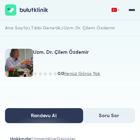
Ana Sayfa
Tıbbi Genetik
Uzm. Dr. Çilem Özdemir
Hemen Kaydol
Giriş Yap
Uzm. Dr. Çilem Özdemir
0.0
Henüz Görüş Yok
Hakkımızda
Hastalar için
Randevu Al
Soru Sor
Doktorlar için
Hakkında
Uzmanlıklar
Görüşler