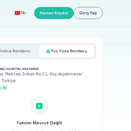
Hemen Kaydol
Giriş Yap
TR
Online Randevu
Yüz Yüze Randevu
MELİ HOSPİTAL HASTANESİ
Bey, Mektep Sokak No:11, Küçükçekmece/
, Türkiye
i Al
Takvim Mevcut Değil!