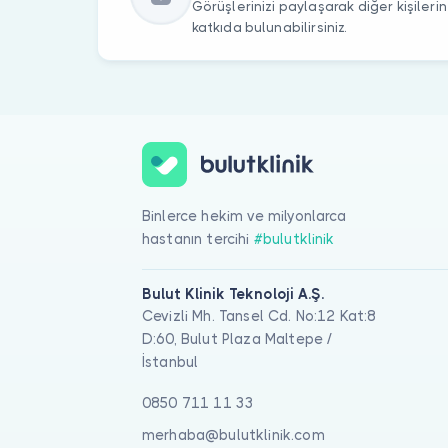
Görüşlerinizi paylaşarak diğer kişile
katkıda bulunabilirsiniz.
Binlerce hekim ve milyonlarca
hastanın tercihi
#bulutklinik
Bulut Klinik Teknoloji A.Ş.
Cevizli Mh. Tansel Cd. No:12 Kat:8
D:60, Bulut Plaza Maltepe /
İstanbul
0850 711 11 33
merhaba@bulutklinik.com