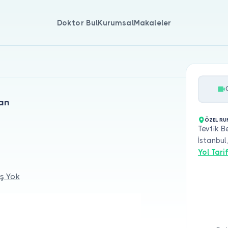
Doktor Bul
Kurumsal
Makaleler
man
ÖZEL RU
Tevfik 
İstanbul
Yol Tarif
ş Yok