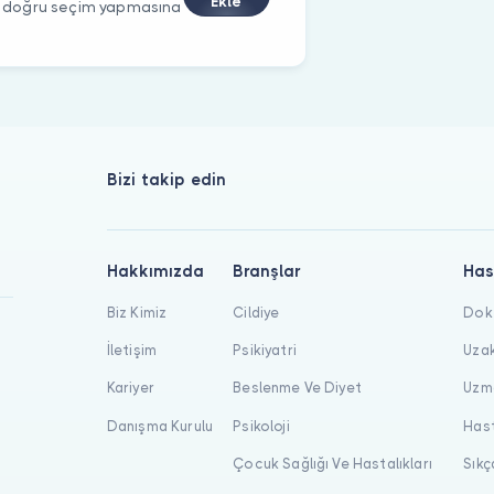
Ekle
rin doğru seçim yapmasına
Bizi takip edin
Hakkımızda
Branşlar
Has
Biz Kimiz
Cildiye
Dokt
İletişim
Psikiyatri
Uzak
Kariyer
Beslenme Ve Diyet
Uzma
Danışma Kurulu
Psikoloji
Hast
Çocuk Sağlığı Ve Hastalıkları
Sıkç