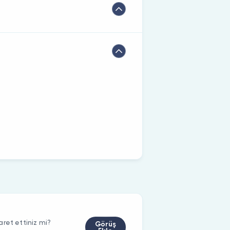
ret ettiniz mi?
Görüş