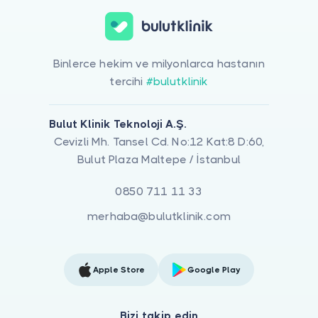
Binlerce hekim ve milyonlarca hastanın
tercihi
#bulutklinik
Bulut Klinik Teknoloji A.Ş.
Cevizli Mh. Tansel Cd. No:12 Kat:8 D:60,
Bulut Plaza Maltepe / İstanbul
0850 711 11 33
merhaba@bulutklinik.com
Apple Store
Google Play
Bizi takip edin