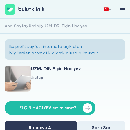
Ana Sayfa
Üroloji
UZM. DR. Elçin Hacıyev
Hemen Kaydol
Giriş Yap
Bu profil sayfası internete açık olan
bilgilerden otomatik olarak oluşturulmuştur.
UZM. DR. Elçin Hacıyev
Üroloji
Hakkımızda
Hastalar için
Doktorlar için
ELÇİN HACIYEV siz misiniz?
Randevu Al
Soru Sor