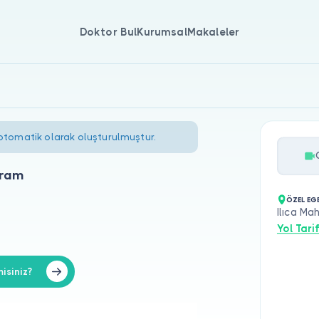
Doktor Bul
Kurumsal
Makaleler
 otomatik olarak oluşturulmuştur.
yram
ÖZEL EGE
Ilıca Ma
Yol Tarif
isiniz?