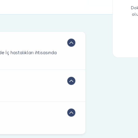
Dok
ol
 İç hastalıkları ihtisasında