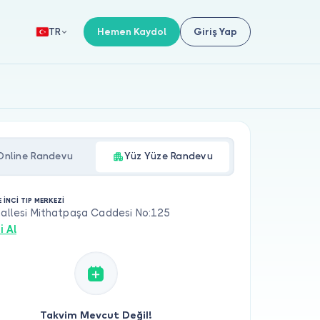
Hemen Kaydol
Giriş Yap
TR
Online Randevu
Yüz Yüze Randevu
 İNCİ TIP MERKEZİ
hallesi Mithatpaşa Caddesi No:125
i Al
Takvim Mevcut Değil!