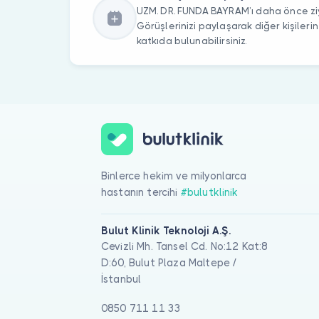
UZM. DR. FUNDA BAYRAM’ı daha önce ziy
Görüşlerinizi paylaşarak diğer kişile
katkıda bulunabilirsiniz.
Binlerce hekim ve milyonlarca
hastanın tercihi
#bulutklinik
Bulut Klinik Teknoloji A.Ş.
Cevizli Mh. Tansel Cd. No:12 Kat:8
D:60, Bulut Plaza Maltepe /
İstanbul
0850 711 11 33