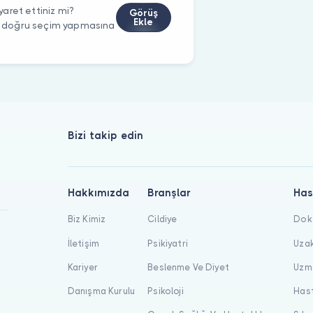
aret ettiniz mi?
Görüş
Ekle
rin doğru seçim yapmasına
Bizi takip edin
Hakkımızda
Branşlar
Has
Biz Kimiz
Cildiye
Dokt
İletişim
Psikiyatri
Uzak
Kariyer
Beslenme Ve Diyet
Uzma
Danışma Kurulu
Psikoloji
Hast