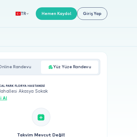
Hemen Kaydol
Giriş Yap
TR
Online Randevu
Yüz Yüze Randevu
CAL PARK FLORYA HASTANESİ
Mahallesi Akasya Sokak
i Al
Takvim Mevcut Değil!