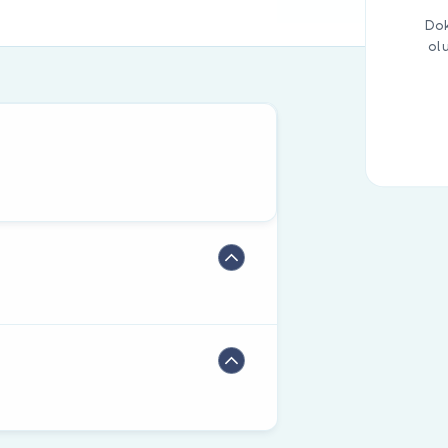
Dok
ol