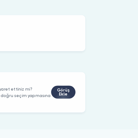
aret ettiniz mi?
Görüş
Ekle
rin doğru seçim yapmasına