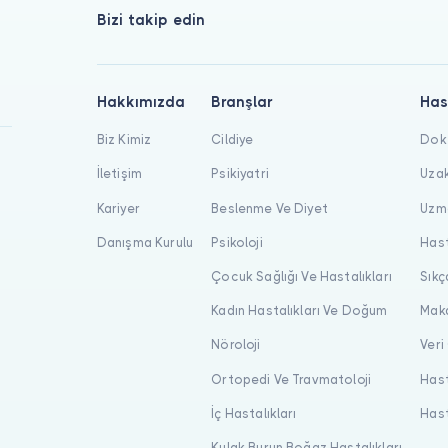
Bizi takip edin
Hakkımızda
Branşlar
Has
Biz Kimiz
Cildiye
Dokt
İletişim
Psikiyatri
Uzak
Kariyer
Beslenme Ve Diyet
Uzma
Danışma Kurulu
Psikoloji
Hast
Çocuk Sağlığı Ve Hastalıkları
Sıkç
Kadın Hastalıkları Ve Doğum
Maka
Nöroloji
Veri
Ortopedi Ve Travmatoloji
Hast
İç Hastalıkları
Hast
Kulak Burun Boğaz Hastalıkları