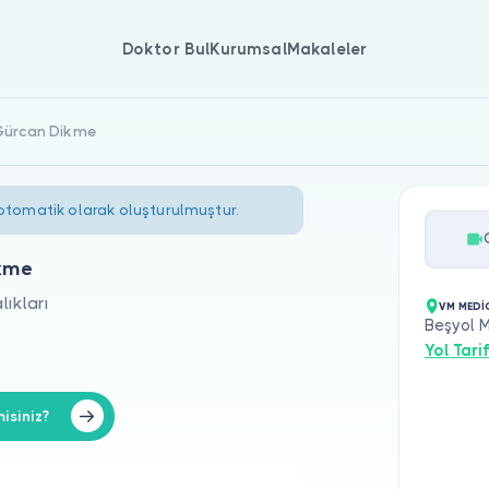
Doktor Bul
Kurumsal
Makaleler
 Gürcan Dikme
 otomatik olarak oluşturulmuştur.
kme
ıkları
VM MEDİ
Beşyol 
Yol Tarif
isiniz?