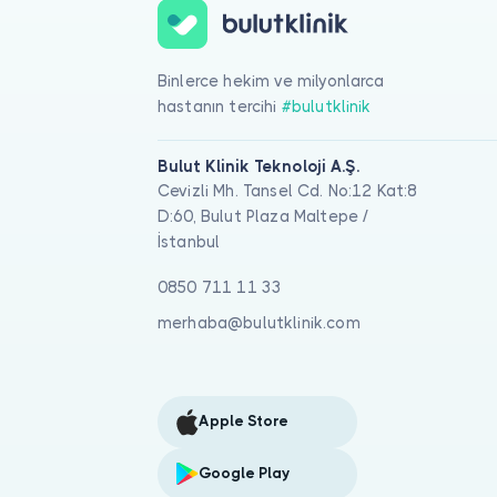
Binlerce hekim ve milyonlarca
hastanın tercihi
#bulutklinik
Bulut Klinik Teknoloji A.Ş.
Cevizli Mh. Tansel Cd. No:12 Kat:8
D:60, Bulut Plaza Maltepe /
İstanbul
0850 711 11 33
merhaba@bulutklinik.com
Apple Store
Google Play