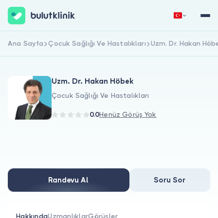
Ana Sayfa
Çocuk Sağlığı Ve Hastalıkları
Uzm. Dr. Hakan Höb
Hemen Kaydol
Giriş Yap
Uzm. Dr. Hakan Höbek
Çocuk Sağlığı Ve Hastalıkları
0.0
Henüz Görüş Yok
Hakkımızda
Hastalar için
Randevu Al
Soru Sor
Doktorlar için
Hakkında
Uzmanlıklar
Görüşler