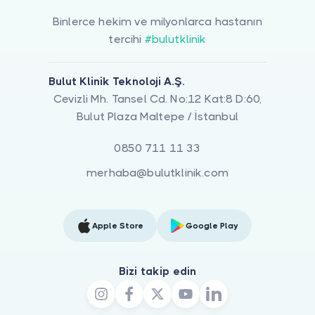
Binlerce hekim ve milyonlarca hastanın
tercihi
#bulutklinik
Bulut Klinik Teknoloji A.Ş.
Cevizli Mh. Tansel Cd. No:12 Kat:8 D:60,
Bulut Plaza Maltepe / İstanbul
0850 711 11 33
merhaba@bulutklinik.com
Apple Store
Google Play
Bizi takip edin