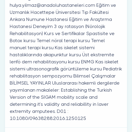
hulya.yilmaz@anadoluhastaneleri.com
Eğitim ve
Uzmanlık Hacettepe Üniversitesi Tıp Fakültesi
Ankara Numune Hastanesi Eğitim ve Araştırma
Hastanesi Deneyim 3 ay rotasyon (Nörolojik
Rehabilitasyon) Kurs ve Sertifikalar Spastisite ve
Botox kursu Temel nöral terapi kursu Temel
manuel terapi kursu Kas iskelet sistemi
hastalıklarında akapunktur kursu Üst ekstremite
lenfö dem rehabilitasyonu kursu ENMG Kas iskelet
sistemi ultrasonografik görüntüleme kursu Pediatrik
rehabilitasyon sempozyomu Bilimsel Çalışmalar
BİLİMSEL YAYINLAR Uluslararası hakemli dergilerde
yayımlanan makaleler: Establishing the Turkish
Version of the SIGAM mobility scale and
determining it’s validity and reliabillity in laver
extremity amputees. D01 :
10.1080/09638288.2016.1250125