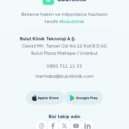
Binlerce hekim ve milyonlarca hastanın
tercihi
#bulutklinik
Bulut Klinik Teknoloji A.Ş.
Cevizli Mh. Tansel Cd. No:12 Kat:8 D:60,
Bulut Plaza Maltepe / İstanbul
0850 711 11 33
merhaba@bulutklinik.com
Apple Store
Google Play
Bizi takip edin