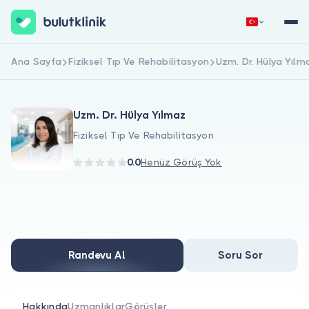
Ana Sayfa
Fiziksel Tıp Ve Rehabilitasyon
Uzm. Dr. Hülya Yılm
Hemen Kaydol
Giriş Yap
Uzm. Dr. Hülya Yılmaz
Fiziksel Tıp Ve Rehabilitasyon
0.0
Henüz Görüş Yok
Hakkımızda
Hastalar için
Randevu Al
Soru Sor
Doktorlar için
Hakkında
Uzmanlıklar
Görüşler