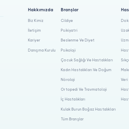
Hakkımızda
Branşlar
Has
Biz Kimiz
Cildiye
Dokt
İletişim
Psikiyatri
Uzak
Kariyer
Beslenme Ve Diyet
Uzma
Danışma Kurulu
Psikoloji
Hast
Çocuk Sağlığı Ve Hastalıkları
Sıkç
Kadın Hastalıkları Ve Doğum
Maka
Nöroloji
Veri
Ortopedi Ve Travmatoloji
Hast
İç Hastalıkları
Hast
Kulak Burun Boğaz Hastalıkları
Tüm Branşlar