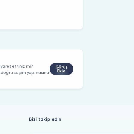
aret ettiniz mi?
Görüş
Ekle
rin doğru seçim yapmasına
Bizi takip edin