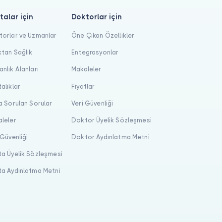
talar için
Doktorlar için
orlar ve Uzmanlar
Öne Çıkan Özellikler
tan Sağlık
Entegrasyonlar
nlık Alanları
Makaleler
alıklar
Fiyatlar
a Sorulan Sorular
Veri Güvenliği
leler
Doktor Üyelik Sözleşmesi
 Güvenliği
Doktor Aydınlatma Metni
a Üyelik Sözleşmesi
a Aydınlatma Metni