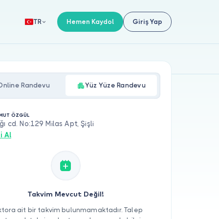
Hemen Kaydol
Giriş Yap
TR
Online Randevu
Yüz Yüze Randevu
HMUT ÖZGÜL
ğı cd. No:129 Milas Apt, Şişli
i Al
Takvim Mevcut Değil!
tora ait bir takvim bulunmamaktadır. Talep