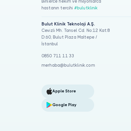
Binlerce hekim ve milyonlarca
hastanın tercihi
#bulutklinik
Bulut Klinik Teknoloji A.Ş.
Cevizli Mh. Tansel Cd. No:12 Kat:8
D:60, Bulut Plaza Maltepe /
İstanbul
0850 711 11 33
merhaba@bulutklinik.com
Apple Store
Google Play