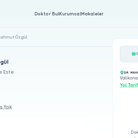
Doktor Bul
Kurumsal
Makaleler
 Mahmut Özgül
gül
e Este
DR. MA
Valikona
Yol Tarif
ş Yok
Dok