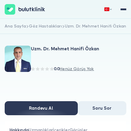
Ana Sayfa
Göz Hastalıkları
Uzm. Dr. Mehmet Hanifi Özkan
Hemen Kaydol
Giriş Yap
Uzm. Dr. Mehmet Hanifi Özkan
0.0
Henüz Görüş Yok
Hakkımızda
Hastalar için
Randevu Al
Soru Sor
Doktorlar için
Hakkında
Uzmanlıklar
İçerikler
Görüşler