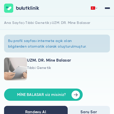
Ana Sayfa
Tıbbi Genetik
UZM. DR. Mine Balasar
Hemen Kaydol
Giriş Yap
Bu profil sayfası internete açık olan
bilgilerden otomatik olarak oluşturulmuştur.
UZM. DR. Mine Balasar
Tıbbi Genetik
Hakkımızda
Hastalar için
Doktorlar için
MİNE BALASAR siz misiniz?
Randevu Al
Soru Sor