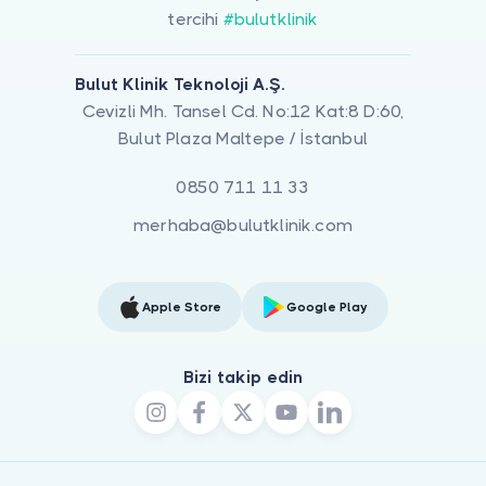
tercihi
#bulutklinik
Bulut Klinik Teknoloji A.Ş.
Cevizli Mh. Tansel Cd. No:12 Kat:8 D:60,
Bulut Plaza Maltepe / İstanbul
0850 711 11 33
merhaba@bulutklinik.com
Apple Store
Google Play
Bizi takip edin