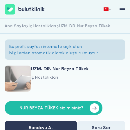
Ana Sayfa
İç Hastalıkları
UZM. DR. Nur Beyza Tükek
Hemen Kaydol
Giriş Yap
Bu profil sayfası internete açık olan
bilgilerden otomatik olarak oluşturulmuştur.
UZM. DR. Nur Beyza Tükek
İç Hastalıkları
Hakkımızda
Hastalar için
Doktorlar için
NUR BEYZA TÜKEK siz misiniz?
Randevu Al
Soru Sor