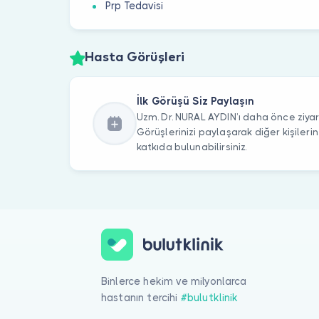
Prp Tedavisi
Hasta Görüşleri
İlk Görüşü Siz Paylaşın
Uzm. Dr. NURAL AYDIN’ı daha önce ziyar
Görüşlerinizi paylaşarak diğer kişile
katkıda bulunabilirsiniz.
Binlerce hekim ve milyonlarca
hastanın tercihi
#bulutklinik