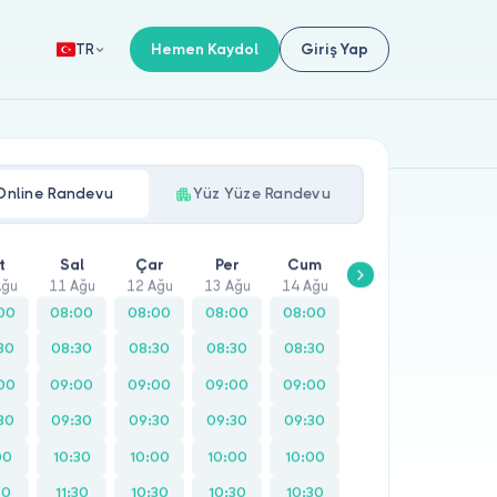
Hemen Kaydol
Giriş Yap
TR
Online Randevu
Yüz Yüze Randevu
t
Sal
Çar
Per
Cum
Cmt
Paz
Ağu
11 Ağu
12 Ağu
13 Ağu
14 Ağu
15 Ağu
16 Ağu
00
08:00
08:00
08:00
08:00
10:00
30
08:30
08:30
08:30
08:30
10:30
00
09:00
09:00
09:00
09:00
11:00
30
09:30
09:30
09:30
09:30
11:30
00
10:30
10:00
10:00
10:00
12:00
30
11:30
10:30
10:30
10:30
12:30