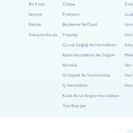
Biz Kimiz
Cildiye
Dokt
İletişim
Psikiyatri
Uzak
Kariyer
Beslenme Ve Diyet
Uzma
Danışma Kurulu
Psikoloji
Hast
Çocuk Sağlığı Ve Hastalıkları
Sıkç
Kadın Hastalıkları Ve Doğum
Maka
Nöroloji
Veri
Ortopedi Ve Travmatoloji
Hast
İç Hastalıkları
Hast
Kulak Burun Boğaz Hastalıkları
Tüm Branşlar