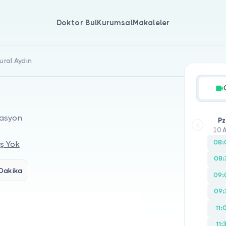
Doktor Bul
Kurumsal
Makaleler
ural Aydın
tasyon
Pz
10 
08:
ş Yok
08:
Dakika
09:
09:
11:
11: