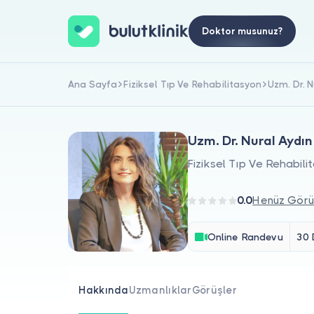
Doktor musunuz?
Ana Sayfa
Fiziksel Tıp Ve Rehabilitasyon
Uzm. Dr. N
Uzm. Dr. Nural Aydın
Fiziksel Tıp Ve Rehabili
0.0
Henüz Görü
Online Randevu
30 
Hakkında
Uzmanlıklar
Görüşler