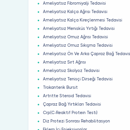
Ameliyatsız Fibromiyalji Tedavisi
Ameliyatsız Kalça Ağrısı Tedavisi
Ameliyatsız Kalça Kireçlenmesi Tedavisi
Ameliyatsız Menisküs Yırtığı Tedavisi
Ameliyatsız Omuz Ağrısı Tedavisi
Ameliyatsız Omuz Sıkışma Tedavisi
Ameliyatsız Ön Ve Arka Çapraz Bağ Tedavis
Ameliyatsız Sırt Ağrısı
Ameliyatsız Skolyoz Tedavisi
Ameliyatsız Tenisçi Dirseği Tedavisi
Trokanterik Bursit
Artritte Steroid Tedavisi
Çapraz Bağ Yırtıkları Tedavisi
Crp(C-Reaktif Protein Testi)
Diz Protezi Sonrası Rehabilitasyon
Eklem İçi Enjeksiyonlar