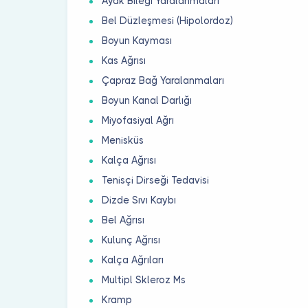
Ayak Bileği Yaralanmaları
Bel Düzleşmesi (Hipolordoz)
Boyun Kayması
Kas Ağrısı
Çapraz Bağ Yaralanmaları
Boyun Kanal Darlığı
Miyofasiyal Ağrı
Menisküs
Kalça Ağrısı
Tenisçi Dirseği Tedavisi
Dizde Sıvı Kaybı
Bel Ağrısı
Kulunç Ağrısı
Kalça Ağrıları
Multipl Skleroz Ms
Kramp