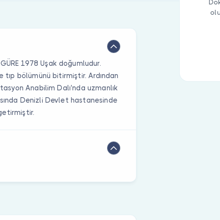
Dok
ol
n GÜRE 1978 Uşak doğumludur.
e tıp bölümünü bitirmiştir. Ardından
litasyon Anabilim Dalı'nda uzmanlık
asında Denizli Devlet hastanesinde
etirmiştir.