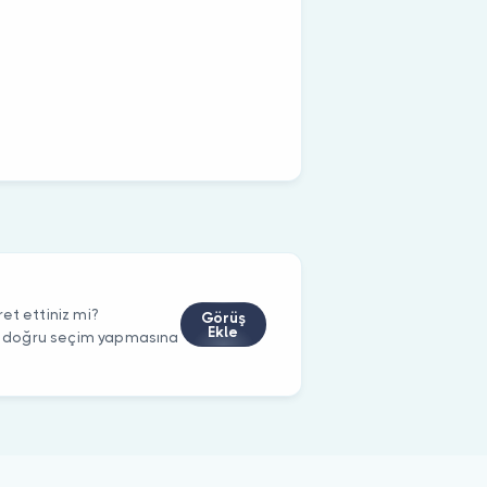
et ettiniz mi?
Görüş
Ekle
rin doğru seçim yapmasına