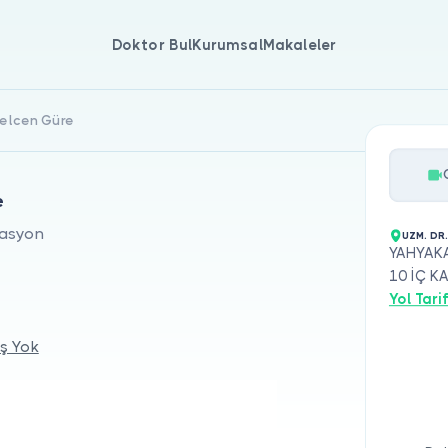
Doktor Bul
Kurumsal
Makaleler
Selcen Güre
e
tasyon
UZM. DR
YAHYAKA
10 İÇ KA
Yol Tarif
ş Yok