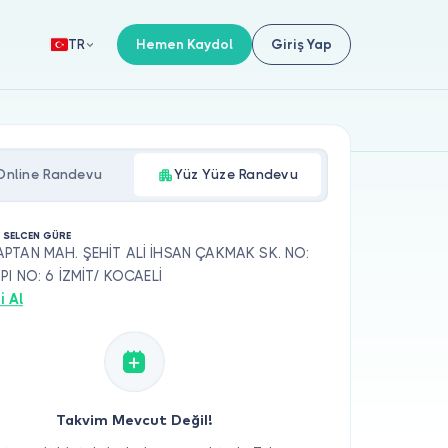
Hemen Kaydol
Giriş Yap
TR
Online Randevu
Yüz Yüze Randevu
. SELCEN GÜRE
PTAN MAH. ŞEHİT ALİ İHSAN ÇAKMAK SK. NO:
PI NO: 6 İZMİT/ KOCAELİ
i Al
Takvim Mevcut Değil!