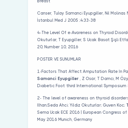
Breast
Canser, Tulay Samanci Eyupgiller, Nil Molinas 
İstanbul Med J 2005 ;4:33-38
4-The Level Of e-Avareness on Thyroid Disorde
Okuturlar, T Eyupgiller, S Ucak Basat Şişli Et
20, Number 10, 2016
POSTER VE SUNUMLAR
1-Factors That Affect Amputation Rate In Pa
Samanci
Eyupgiller
, Z Osar, T Damcı, M Özy
Diabetic Foot third International Symposium
2-
The level of awareness on thyroid disorder
Ilhan;Seda Ahci; Yildiz Okuturlar; Guven Koc;
Sema Ucak ECE 2016 | European Congress of 
May 2016 Munich, Germany