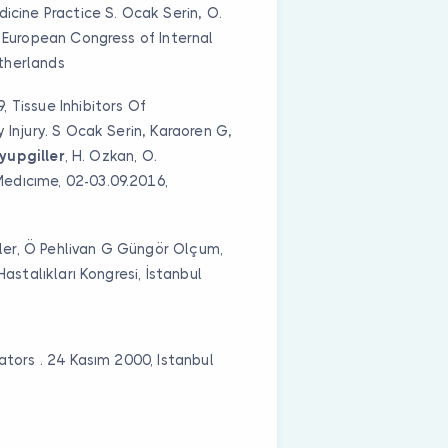
dicine Practice S. Ocak Serin
,
O.
European Congress of Internal
therlands
 Tissue Inhibitors Of
 Injury. S Ocak Serin
,
Karaoren G
,
Eyupgiller
, H. Ozkan, O.
edıcıme, 02-03.09.2016,
iller, Ö Pehlivan G Güngör Olçum,
Hastalıkları Kongresi, İstanbul
ators . 24 Kasım 2000, Istanbul