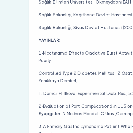
Sağlık Bilimleri Üniversitesi, Okmeydabnı EAH
Sağlık Bakanlığı, Kağıthane Devlet Hastanes
Sağlık Bakanlığı, Sivas Devlet Hastanesi (20
YAYINLAR
:
1-Nicotinamid Effects Oxidative Burst Activity
Poorly
Controlled Type 2 Diabetes Mellitus , Z Osat
Yanıkkaya Demirel,
T. Damcı, H. İlkova, Experimental Diab. Res., 5
2-Evaluation of Port Cpmplicationd in 115 on
Eyupgiller
, N Molinas Mandel, C Uras ,Cerrah
3-A Primary Gastric Lymphoma Patient Who P