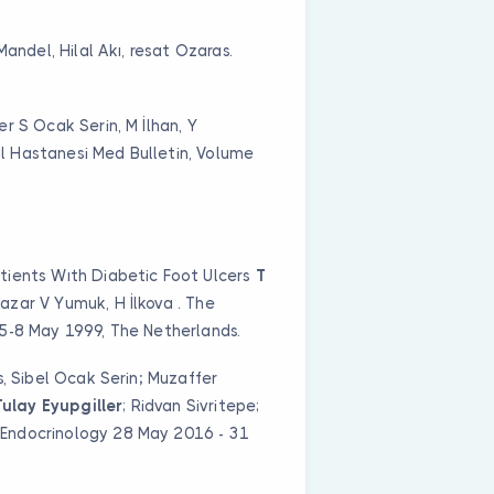
Mandel, Hilal Akı, resat Ozaras.
r S Ocak Serin, M İlhan, Y
fal Hastanesi Med Bulletin, Volume
tients Wıth Diabetic Foot Ulcers
T
azar V Yumuk, H İlkova . The
 5-8 May 1999, The Netherlands.
s, Sibel Ocak Serin
;
Muzaffer
Tulay Eyupgiller
; Ridvan Sivritepe;
Endocrinology 28 May 2016 - 31