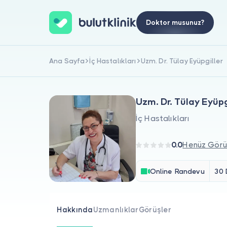
Doktor musunuz?
Ana Sayfa
İç Hastalıkları
Uzm. Dr. Tülay Eyüpgiller
Uzm. Dr. Tülay Eyüpg
İç Hastalıkları
0.0
Henüz Görü
Online Randevu
30 
Hakkında
Uzmanlıklar
Görüşler