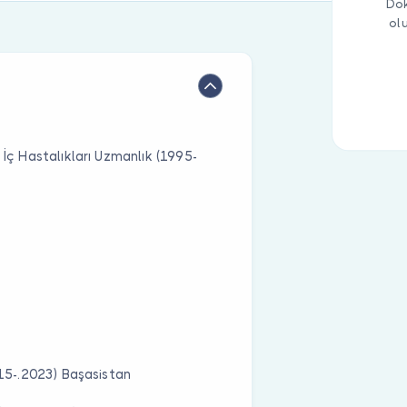
Dok
ol
 İç Hastalıkları Uzmanlık (1995-
015-.2023) Başasistan