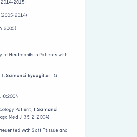
 (2014-2015)
i (2005-2014)
04-2005)
 of Neutrophils in Patients with
,
T. Samanci Eyupgiller
, G.
:1-8;2004
cology Patient,
T Samanci
paşa Med J, 35, 2 (2004)
resented with Soft Ttissue and