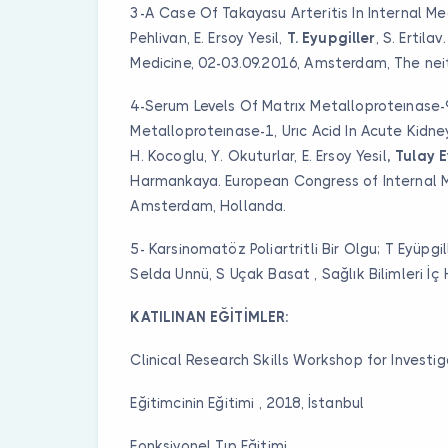
3-A Case Of Takayasu Arteritis In Internal Me
Pehlivan, E. Ersoy Yesil,
T. Eyupgiller
, S. Ertilav.
Medicine, 02-03.09.2016, Amsterdam, The nei
4-Serum Levels Of Matrıx Metalloproteınase-9,
Metalloproteınase-1, Urıc Acid In Acute Kidney
H. Kocoglu, Y. Okuturlar, E. Ersoy Yesil
, Tulay 
Harmankaya. European Congress of Internal M
Amsterdam, Hollanda.
5- Karsinomatöz Poliartritli Bir Olgu; T Eyüpg
Selda Unnü, S Uçak Basat , Sağlık Bilimleri İç 
KATILINAN EĞİTİMLER:
Clinical Research Skills Workshop for Investig
Eğitimcinin Eğitimi , 2018, İstanbul
Fonksiyonel Tıp Eğitimi