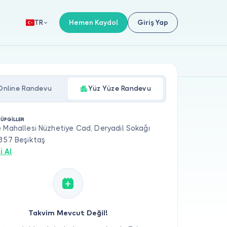
Hemen Kaydol
Giriş Yap
TR
Online Randevu
Yüz Yüze Randevu
YÜPGİLLER
 Mahallesi Nüzhetiye Cad, Deryadil Sokağı
4357 Beşiktaş
i Al
Takvim Mevcut Değil!