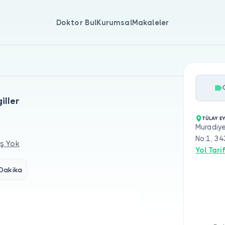
Doktor Bul
Kurumsal
Makaleler
iller
TÜLAY E
Muradiye
No:1, 3
ş Yok
Yol Tarif
Dakika