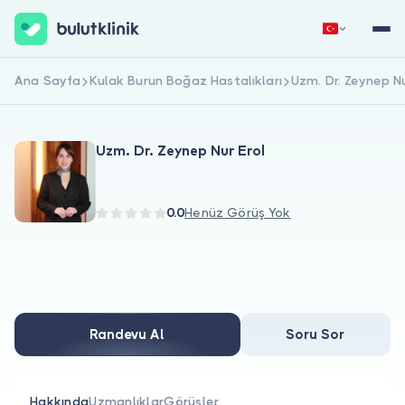
Ana Sayfa
Kulak Burun Boğaz Hastalıkları
Uzm. Dr. Zeynep Nu
Hemen Kaydol
Giriş Yap
Uzm. Dr. Zeynep Nur Erol
0.0
Henüz Görüş Yok
Hakkımızda
Hastalar için
Randevu Al
Soru Sor
Doktorlar için
Hakkında
Uzmanlıklar
Görüşler