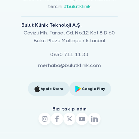
tercihi
#bulutklinik
Bulut Klinik Teknoloji A.Ş.
Cevizli Mh. Tansel Cd. No:12 Kat:8 D:60,
Bulut Plaza Maltepe / İstanbul
0850 711 11 33
merhaba@bulutklinik.com
Apple Store
Google Play
Bizi takip edin