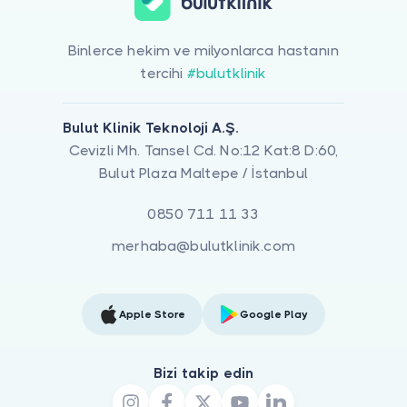
Binlerce hekim ve milyonlarca hastanın
tercihi
#bulutklinik
Bulut Klinik Teknoloji A.Ş.
Cevizli Mh. Tansel Cd. No:12 Kat:8 D:60,
Bulut Plaza Maltepe / İstanbul
0850 711 11 33
merhaba@bulutklinik.com
Apple Store
Google Play
Bizi takip edin