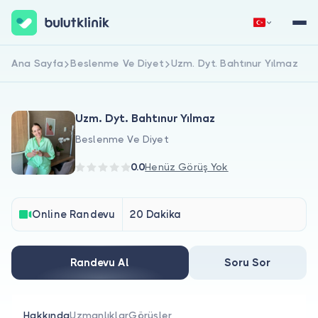
Ana Sayfa
Beslenme Ve Diyet
Uzm. Dyt. Bahtınur Yılmaz
Hemen Kaydol
Giriş Yap
Uzm. Dyt. Bahtınur Yılmaz
Beslenme Ve Diyet
0.0
Henüz Görüş Yok
Hakkımızda
Online Randevu
20 Dakika
Hastalar için
Randevu Al
Soru Sor
Doktorlar için
Hakkında
Uzmanlıklar
Görüşler