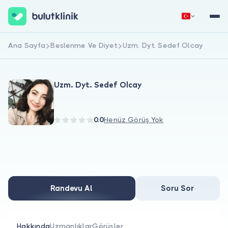
Ana Sayfa
Beslenme Ve Diyet
Uzm. Dyt. Sedef Olcay
Hemen Kaydol
Giriş Yap
Uzm. Dyt. Sedef Olcay
0.0
Henüz Görüş Yok
Hakkımızda
Hastalar için
Randevu Al
Soru Sor
Doktorlar için
Hakkında
Uzmanlıklar
Görüşler