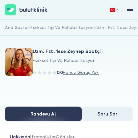
Ana Sayfa
Fiziksel Tıp Ve Rehabilitasyon
Uzm. Fzt. 1ece Zey
Hemen Kaydol
Giriş Yap
Uzm. Fzt. 1ece Zeynep Saatçi
Fiziksel Tıp Ve Rehabilitasyon
0.0
Henüz Görüş Yok
Hakkımızda
Hastalar için
Randevu Al
Soru Sor
Doktorlar için
Hakkında
Uzmanlıklar
Görüşler