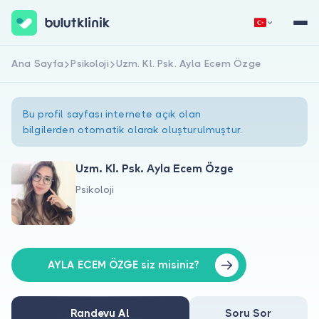
Ana Sayfa
Psikoloji
Uzm. Kl. Psk. Ayla Ecem Özge
Hemen Kaydol
Giriş Yap
Bu profil sayfası internete açık olan
bilgilerden otomatik olarak oluşturulmuştur.
Uzm. Kl. Psk. Ayla Ecem Özge
Psikoloji
Hakkımızda
Hastalar için
Doktorlar için
AYLA ECEM ÖZGE siz misiniz?
Randevu Al
Soru Sor