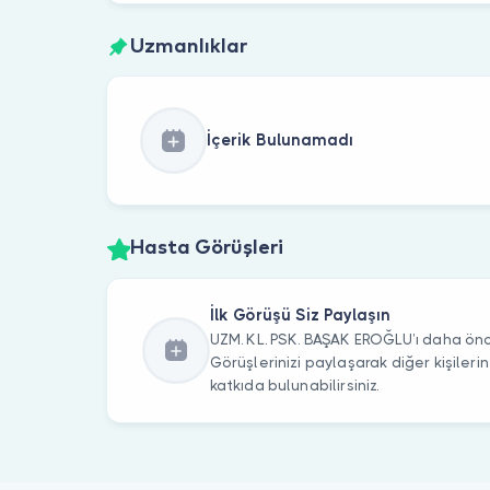
Uzmanlıklar
İçerik Bulunamadı
Hasta Görüşleri
İlk Görüşü Siz Paylaşın
UZM. KL. PSK. BAŞAK EROĞLU’ı daha önce
Görüşlerinizi paylaşarak diğer kişile
katkıda bulunabilirsiniz.