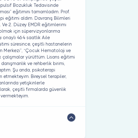
pulsif Bozukluk Tedavisinde
nması” eğitimini tamamladım. Prof.
 eğitimi aldım. Davranış Bilimleri
 Ve 2. Düzey EMDR eğitimlerimi
olmak için süpervizyonlarıma
ı onaylı 464 saatlik Aile
timi süresince, çeşitli hastanelerin
syon Merkezi”, “Çocuk Hematoloji ve
 çalışmalar yürüttüm. Lisans eğitimi
k danışmanlık ve rehberlik birimi,
yaptım. Şu anda, psikoterapi
 etmekteyim. Bireysel terapiler,
anlarında yetişkinlerle
rak, çeşitli firmalarda güvenlik
ri vermekteyim.