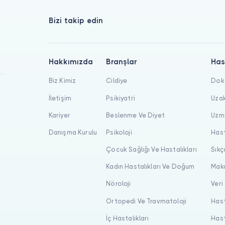
Bizi takip edin
Hakkımızda
Branşlar
Has
Biz Kimiz
Cildiye
Dokt
İletişim
Psikiyatri
Uzak
Kariyer
Beslenme Ve Diyet
Uzma
Danışma Kurulu
Psikoloji
Hast
Çocuk Sağlığı Ve Hastalıkları
Sıkç
Kadın Hastalıkları Ve Doğum
Maka
Nöroloji
Veri
Ortopedi Ve Travmatoloji
Hast
İç Hastalıkları
Hast