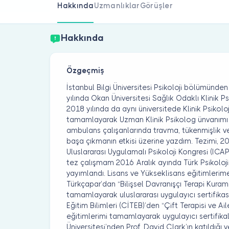
Hakkında
Uzmanlıklar
Görüşler
Hakkında
Özgeçmiş
İstanbul Bilgi Üniversitesi Psikoloji bölümünd
yılında Okan Üniversitesi Sağlık Odaklı Klinik P
2018 yılında da aynı üniversitede Klinik Psikolo
tamamlayarak Uzman Klinik Psikolog ünvanımı 
ambulans çalışanlarında travma, tükenmişlik ve
başa çıkmanın etkisi üzerine yazdım. Tezimi, 2
Uluslararası Uygulamalı Psikoloji Kongresi (IC
tez çalışmam 2016 Aralık ayında Türk Psikoloj
yayımlandı. Lisans ve Yükseklisans eğitimlerime
Türkçapar’dan “Bilişsel Davranışçı Terapi Kura
tamamlayarak uluslararası uygulayıcı sertifikas
Eğitim Bilimleri (CİTEB)’den “Çift Terapisi ve Ai
eğitimlerimi tamamlayarak uygulayıcı sertifika
Üniversitesi’nden Prof. David Clark’ın katıldığı 