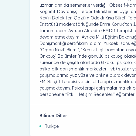
uzmanların da seminerler verdiği “Obsesif-Kom
Kognitif-Davranışçı Terapi Tekniklerinin Uygula
Nevin Dölek’ten Çözüm Odaklı Kısa Süreli Terapi
Enstitüsü moderatörlüğünde Emre Konuk’tan 1.
tamamladım. Avrupa Akredite EMDR Terapisti 
devam etmekteyim. Ayrıca Milli Eğitim Bakanlığ
Danışmanlığı sertifikamı aldım. Yükseklisans eği
“Organ Nakli Birimi”, “Kemik İliği Transplanta
Onkoloji Bölümleri”nde gönüllü psikolog olarak
süresince de çeşitli alanlarda (ilkokul psikoloji
psikolojik danışmanlık merkezleri.. vb) stajlar 
çalışmalarıma yüz yüze ve online olarak devam
EMDR, çift terapisi ve cinsel terapi uzmanlık al
çalışmaktayım. Psikoterapi çalışmalarıma ek ola
personeline “Etkili İletişim Becerileri” eğitimle
Bilinen Diller
Türkçe