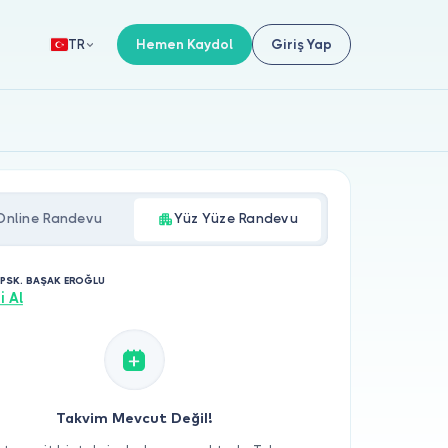
Hemen Kaydol
Giriş Yap
TR
Online Randevu
Yüz Yüze Randevu
. PSK. BAŞAK EROĞLU
i Al
Takvim Mevcut Değil!