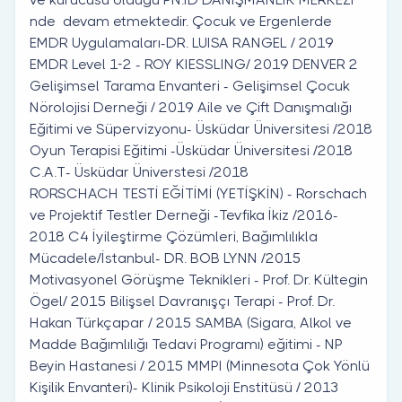
nde devam etmektedir. Çocuk ve Ergenlerde
EMDR Uygulamaları-DR. LUISA RANGEL / 2019
EMDR Level 1-2 - ROY KIESSLING/ 2019 DENVER 2
Gelişimsel Tarama Envanteri - Gelişimsel Çocuk
Nörolojisi Derneği / 2019 Aile ve Çift Danışmalığı
Eğitimi ve Süpervizyonu- Üsküdar Üniversitesi /2018
Oyun Terapisi Eğitimi -Üsküdar Üniversitesi /2018
C.A.T- Üsküdar Üniverstesi /2018 ​
RORSCHACH TESTİ EĞİTİMİ (YETİŞKİN) - Rorschach
ve Projektif Testler Derneği -Tevfika İkiz /2016-
2018 C4 İyileştirme Çözümleri, Bağımlılıkla
Mücadele/İstanbul- DR. BOB LYNN /2015
Motivasyonel Görüşme Teknikleri - Prof. Dr. Kültegin
Ögel/ 2015 Bilişsel Davranışçı Terapi - Prof. Dr.
Hakan Türkçapar / 2015 SAMBA (Sigara, Alkol ve
Madde Bağımlılığı Tedavi Programı) eğitimi - NP
Beyin Hastanesi / 2015 MMPI (Minnesota Çok Yönlü
Kişilik Envanteri)- Klinik Psikoloji Enstitüsü / 2013