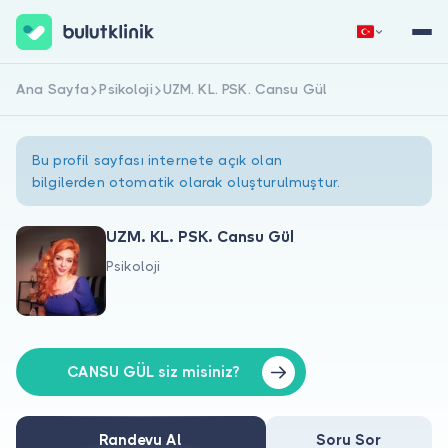
Ana Sayfa
Psikoloji
UZM. KL. PSK. Cansu Gül
Hemen Kaydol
Giriş Yap
Bu profil sayfası internete açık olan
bilgilerden otomatik olarak oluşturulmuştur.
UZM. KL. PSK. Cansu Gül
Psikoloji
Hakkımızda
Hastalar için
Doktorlar için
CANSU GÜL siz misiniz?
Randevu Al
Soru Sor