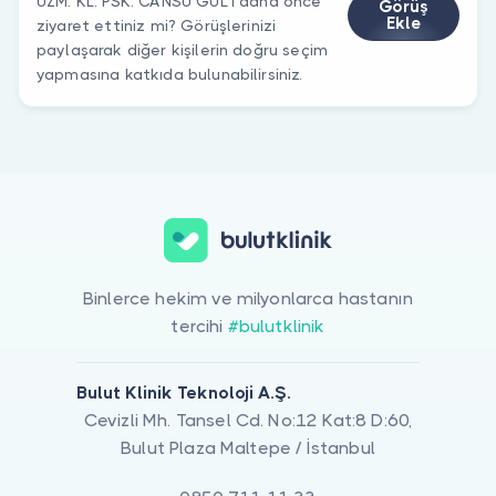
UZM. KL. PSK. CANSU GÜL’ı daha önce
Görüş
Ekle
ziyaret ettiniz mi? Görüşlerinizi
paylaşarak diğer kişilerin doğru seçim
yapmasına katkıda bulunabilirsiniz.
Binlerce hekim ve milyonlarca hastanın
tercihi
#bulutklinik
Bulut Klinik Teknoloji A.Ş.
Cevizli Mh. Tansel Cd. No:12 Kat:8 D:60,
Bulut Plaza Maltepe / İstanbul