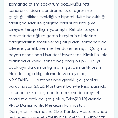
zamanda otizm spektrum bozukluğu, rett
sendromu, down sendromu, özel öğrenme
güçlüğü, dikkat eksikliği ve hiperaktivite bozukluğu
tanılı çocuklar ile çalışmalarını sürdürmüş ve
bireysel terapistliğini yapmıştır. Rehabilitasyon
merkezinde eğitim gören bireylerin ailelerine
danışmanlık hizmeti vermiş olup aynı zamanda da
ailelere yönelik seminerler düzenlemiştir. Çalışma
hayatı esnasında Üsküdar Üniversitesi Klinik Psikoloji
alanında yüksek lisansa başlamış olup 2015 yılı
ocak ayında uzmanlığını almıştır. Uzmanlık tezini
Madde bağımlılığı alanında vermiş olup,
NPİSTANBUL Hastanesinde gerekli çalışmaları
yürütmüştür. 2018, Mart ayı itibariyle Nişantaşında
bulunan özel danışmanlık merkezinde bireysel
terapist olarak çalışmış olup, Ekim(2018) ayında
PN.ID Danışmanlık Merkezini kurmuştur.
Danışmanlık hizmetine Özel Kurtköy Hastanesinde
ve kurucusu olduğu PN.ID DANIŞMANLIK MERKEZİ’