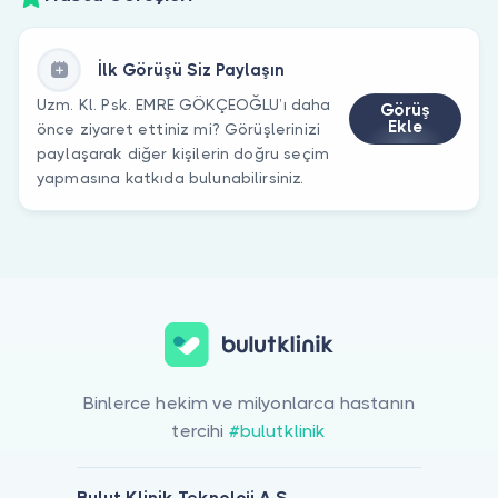
İlk Görüşü Siz Paylaşın
Uzm. Kl. Psk. EMRE GÖKÇEOĞLU’ı daha
Görüş
Ekle
önce ziyaret ettiniz mi? Görüşlerinizi
paylaşarak diğer kişilerin doğru seçim
yapmasına katkıda bulunabilirsiniz.
Binlerce hekim ve milyonlarca hastanın
tercihi
#bulutklinik
Bulut Klinik Teknoloji A.Ş.