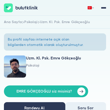
Ana Sayfa
Psikoloji
Uzm. Kl. Psk. Emre Gökçeoğlu
Hemen Kaydol
Giriş Yap
Bu profil sayfası internete açık olan
bilgilerden otomatik olarak oluşturulmuştur.
Uzm. Kl. Psk. Emre Gökçeoğlu
Psikoloji
Hakkımızda
Hastalar için
Doktorlar için
EMRE GÖKÇEOĞLU siz misiniz?
Randevu Al
Soru Sor