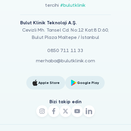
tercihi
#bulutklinik
Bulut Klinik Teknoloji A.Ş.
Cevizli Mh. Tansel Cd. No:12 Kat:8 D:60,
Bulut Plaza Maltepe / İstanbul
0850 711 11 33
merhaba@bulutklinik.com
Apple Store
Google Play
Bizi takip edin