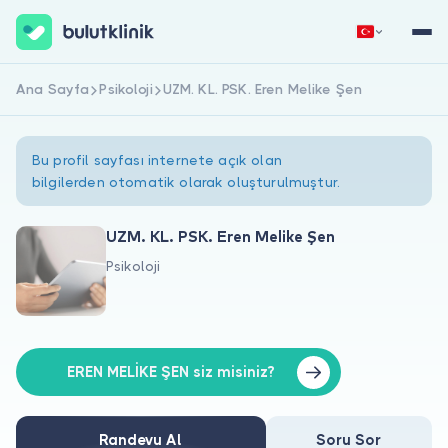
Ana Sayfa
Psikoloji
UZM. KL. PSK. Eren Melike Şen
Hemen Kaydol
Giriş Yap
Bu profil sayfası internete açık olan
bilgilerden otomatik olarak oluşturulmuştur.
UZM. KL. PSK. Eren Melike Şen
Psikoloji
Hakkımızda
Hastalar için
Doktorlar için
EREN MELİKE ŞEN siz misiniz?
Randevu Al
Soru Sor