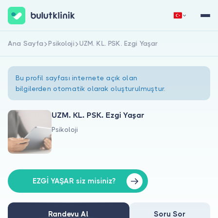
Ana Sayfa
Psikoloji
UZM. KL. PSK. Ezgi Yaşar
Hemen Kaydol
Giriş Yap
Bu profil sayfası internete açık olan
bilgilerden otomatik olarak oluşturulmuştur.
UZM. KL. PSK. Ezgi Yaşar
Psikoloji
Hakkımızda
Hastalar için
Doktorlar için
EZGİ YAŞAR siz misiniz?
Randevu Al
Soru Sor