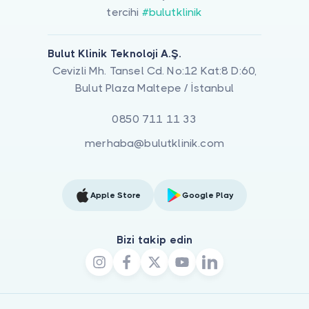
tercihi
#bulutklinik
Bulut Klinik Teknoloji A.Ş.
Cevizli Mh. Tansel Cd. No:12 Kat:8 D:60,
Bulut Plaza Maltepe / İstanbul
0850 711 11 33
merhaba@bulutklinik.com
Apple Store
Google Play
Bizi takip edin