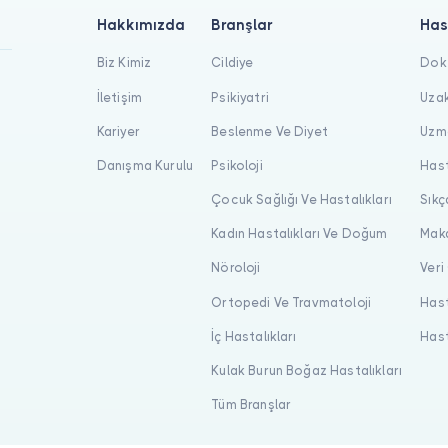
Hakkımızda
Branşlar
Has
Biz Kimiz
Cildiye
Dokt
İletişim
Psikiyatri
Uzak
Kariyer
Beslenme Ve Diyet
Uzma
Danışma Kurulu
Psikoloji
Hast
Çocuk Sağlığı Ve Hastalıkları
Sıkç
Kadın Hastalıkları Ve Doğum
Maka
Nöroloji
Veri
Ortopedi Ve Travmatoloji
Hast
İç Hastalıkları
Hast
Kulak Burun Boğaz Hastalıkları
Tüm Branşlar