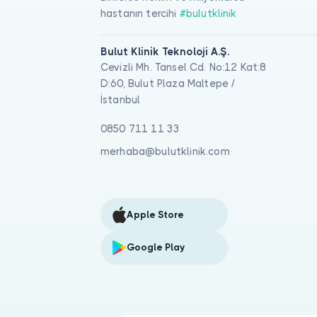
hastanın tercihi
#bulutklinik
Bulut Klinik Teknoloji A.Ş.
Cevizli Mh. Tansel Cd. No:12 Kat:8
D:60, Bulut Plaza Maltepe /
İstanbul
0850 711 11 33
merhaba@bulutklinik.com
Apple Store
Google Play