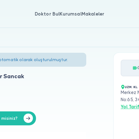
Doktor Bul
Kurumsal
Makaleler
 otomatik olarak oluşturulmuştur.
ur Sancak
UZM. KL
Merkez M
No:65, 
Yol Tarif
misiniz?