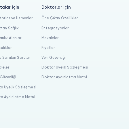
talar için
Doktorlar için
orlar ve Uzmanlar
Öne Çıkan Özellikler
tan Sağlık
Entegrasyonlar
nlık Alanları
Makaleler
alıklar
Fiyatlar
a Sorulan Sorular
Veri Güvenliği
leler
Doktor Üyelik Sözleşmesi
 Güvenliği
Doktor Aydınlatma Metni
a Üyelik Sözleşmesi
a Aydınlatma Metni