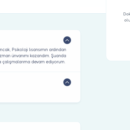
Dok
ol
cak, Psikoloji lisansımın ardından
k uzman ünvanımı kazandım. Şuanda
ra çalışmalarıma devam ediyorum.