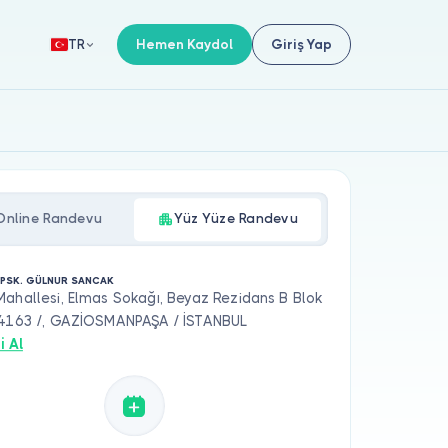
Hemen Kaydol
Giriş Yap
TR
Online Randevu
Yüz Yüze Randevu
. PSK. GÜLNUR SANCAK
ahallesi, Elmas Sokağı, Beyaz Rezidans B Blok
34163 /, GAZİOSMANPAŞA / İSTANBUL
i Al