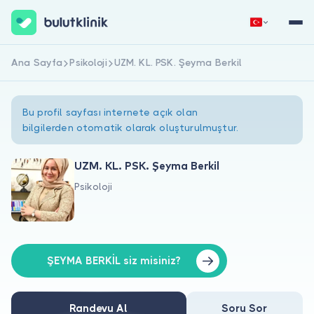
Ana Sayfa
Psikoloji
UZM. KL. PSK. Şeyma Berkil
Hemen Kaydol
Giriş Yap
Bu profil sayfası internete açık olan
bilgilerden otomatik olarak oluşturulmuştur.
UZM. KL. PSK. Şeyma Berkil
Psikoloji
Hakkımızda
Hastalar için
Doktorlar için
ŞEYMA BERKİL siz misiniz?
Randevu Al
Soru Sor