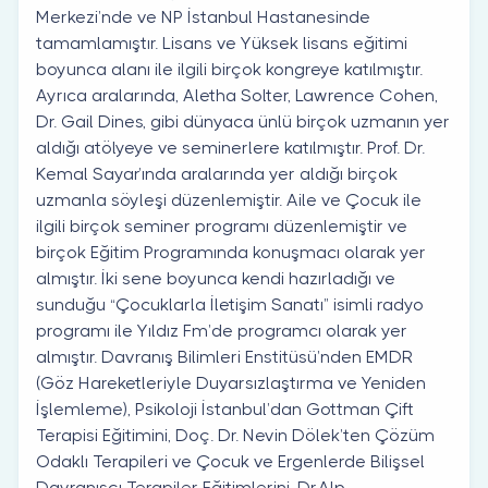
Merkezi’nde ve NP İstanbul Hastanesinde
tamamlamıştır. Lisans ve Yüksek lisans eğitimi
boyunca alanı ile ilgili birçok kongreye katılmıştır.
Ayrıca aralarında, Aletha Solter, Lawrence Cohen,
Dr. Gail Dines, gibi dünyaca ünlü birçok uzmanın yer
aldığı atölyeye ve seminerlere katılmıştır. Prof. Dr.
Kemal Sayar’ında aralarında yer aldığı birçok
uzmanla söyleşi düzenlemiştir. Aile ve Çocuk ile
ilgili birçok seminer programı düzenlemiştir ve
birçok Eğitim Programında konuşmacı olarak yer
almıştır. İki sene boyunca kendi hazırladığı ve
sunduğu “Çocuklarla İletişim Sanatı” isimli radyo
programı ile Yıldız Fm’de programcı olarak yer
almıştır. Davranış Bilimleri Enstitüsü’nden EMDR
(Göz Hareketleriyle Duyarsızlaştırma ve Yeniden
İşlemleme), Psikoloji İstanbul’dan Gottman Çift
Terapisi Eğitimini, Doç. Dr. Nevin Dölek’ten Çözüm
Odaklı Terapileri ve Çocuk ve Ergenlerde Bilişsel
Davranışçı Terapiler Eğitimlerini, Dr.Alp