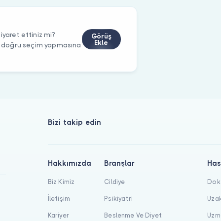
yaret ettiniz mi?
Görüş
Ekle
rin doğru seçim yapmasına
Bizi takip edin
Hakkımızda
Branşlar
Has
Biz Kimiz
Cildiye
Dokt
İletişim
Psikiyatri
Uzak
Kariyer
Beslenme Ve Diyet
Uzma