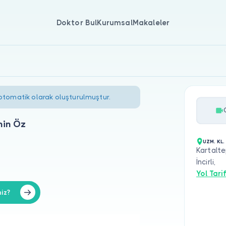
Doktor Bul
Kurumsal
Makaleler
 otomatik olarak oluşturulmuştur.
min Öz
UZM. KL.
Kartalte
İncirli,
Yol Tarif
iz?