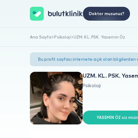
Doktor musunuz?
Ana Sayfa
Psikoloji
UZM. KL. PSK. Yasemin Öz
Bu profil sayfası internete açık olan bilgilerden
UZM. KL. PSK. Yase
Psikoloji
YASEMİN ÖZ siz misin