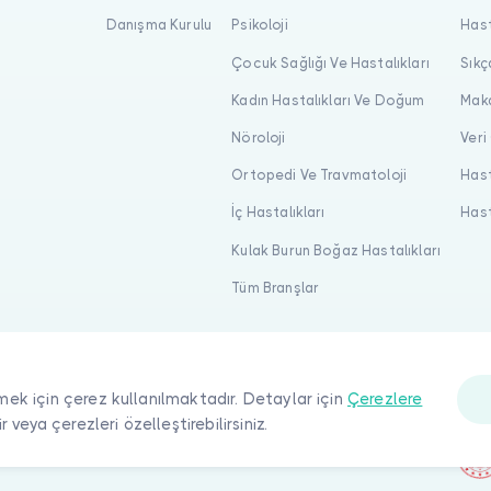
Danışma Kurulu
Psikoloji
Hast
Çocuk Sağlığı Ve Hastalıkları
Sıkç
Kadın Hastalıkları Ve Doğum
Maka
Nöroloji
Veri
Ortopedi Ve Travmatoloji
Hast
İç Hastalıkları
Hast
Kulak Burun Boğaz Hastalıkları
Tüm Branşlar
mek için çerez kullanılmaktadır. Detaylar için
Çerezlere
ir veya çerezleri özelleştirebilirsiniz.
ı saklıdır