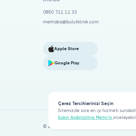
0850 711 11 33
merhaba@bulutklinik.com
Apple Store
Google Play
Çerez Tercihlerinizi Seçin
Sitemizde size en iyi hizmeti sunabil
İlişkin Aydınlatma Metni'ni
inceleyebil
© 2026 Bulut Klinik Teknoloji A.Ş. Tüm haklar