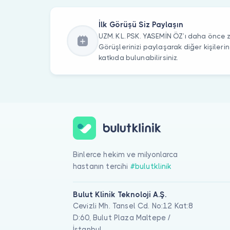
İlk Görüşü Siz Paylaşın
UZM. KL. PSK. YASEMİN ÖZ’ı daha önce zi
Görüşlerinizi paylaşarak diğer kişile
katkıda bulunabilirsiniz.
Binlerce hekim ve milyonlarca
hastanın tercihi
#bulutklinik
Bulut Klinik Teknoloji A.Ş.
Cevizli Mh. Tansel Cd. No:12 Kat:8
D:60, Bulut Plaza Maltepe /
İstanbul