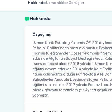
Hakkında
Uzmanlıklar
Görüşler
Hakkında
Özgeçmiş
Uzman Klinik Psikolog Yasemin ÖZ; 2016 yılında 
Psikoloji Bölümünden mezun olmuştur. Beykent 
lisansüstü eğitiminde “Obsesif-Kompulsif S
Etkisinde Algılanan Sosyal Desteğin Aracı Rolü”
lisans derecesi alarak 2018 yılında “Uzman Klini
eğitimi devam ederken 2014 yılında Kale Endüst
halen çalışmakta olduğu Püf Noktası Aile Dan
Bahçelievler Anadolu Lisesinde Stajyer Psikolog
eğitimi sırasında ise 2017 yılında Fransız Lape
olarak görevini tamamlamıştır. Ayrıca çeşitli 
yapmıştır.