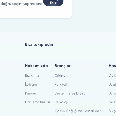
Ekle
rin doğru seçim yapmasına
Bizi takip edin
Hakkımızda
Branşlar
Has
Biz Kimiz
Cildiye
Dokt
İletişim
Psikiyatri
Uzak
Kariyer
Beslenme Ve Diyet
Uzma
Danışma Kurulu
Psikoloji
Hast
Çocuk Sağlığı Ve Hastalıkları
Sıkç