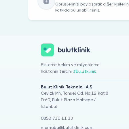
Görüşlerinizi paylaşarak diğer kişile
katkıda bulunabilirsiniz.
Binlerce hekim ve milyonlarca
hastanın tercihi
#bulutklinik
Bulut Klinik Teknoloji A.Ş.
Cevizli Mh. Tansel Cd. No:12 Kat:8
D:60, Bulut Plaza Maltepe /
İstanbul
0850 711 11 33
merhaba@bulutklinik.com