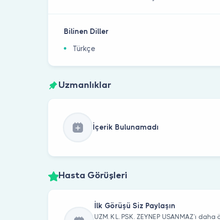
Bilinen Diller
Türkçe
Uzmanlıklar
İçerik Bulunamadı
Hasta Görüşleri
İlk Görüşü Siz Paylaşın
UZM. KL. PSK. ZEYNEP USANMAZ’ı daha ö