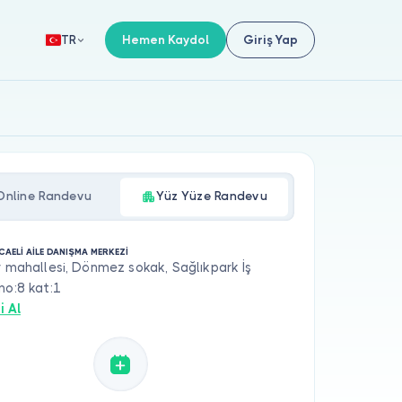
Hemen Kaydol
Giriş Yap
TR
Online Randevu
Yüz Yüze Randevu
CAELİ AİLE DANIŞMA MERKEZİ
r mahallesi, Dönmez sokak, Sağlıkpark İş
no:8 kat:1
i Al