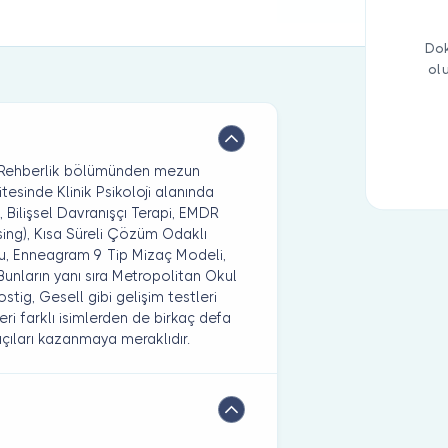
Dok
ol
ve Rehberlik bölümünden mezun
itesinde Klinik Psikoloji alanında
, Bilişsel Davranışçı Terapi, EMDR
ng), Kısa Süreli Çözüm Odaklı
ğu, Enneagram 9 Tip Mizaç Modeli,
 Bunların yanı sıra Metropolitan Okul
stig, Gesell gibi gelişim testleri
leri farklı isimlerden de birkaç defa
açıları kazanmaya meraklıdır.