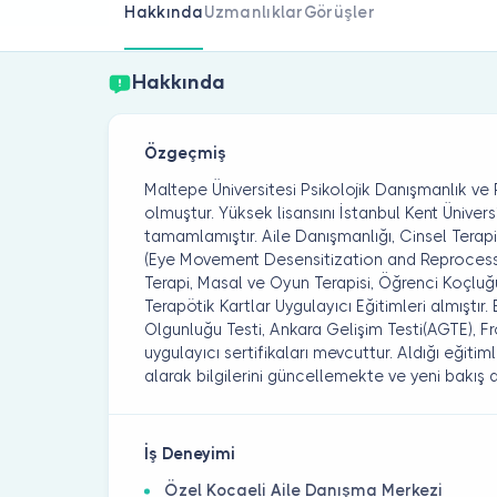
Hakkında
Uzmanlıklar
Görüşler
Hakkında
Özgeçmiş
Maltepe Üniversitesi Psikolojik Danışmanlık 
olmuştur. Yüksek lisansını İstanbul Kent Ünivers
tamamlamıştır. Aile Danışmanlığı, Cinsel Terapi
(Eye Movement Desensitization and Reprocessi
Terapi, Masal ve Oyun Terapisi, Öğrenci Koçlu
Terapötik Kartlar Uygulayıcı Eğitimleri almıştır.
Olgunluğu Testi, Ankara Gelişim Testi(AGTE), Fro
uygulayıcı sertifikaları mevcuttur. Aldığı eğitim
alarak bilgilerini güncellemekte ve yeni bakış 
İş Deneyimi
Özel Kocaeli Aile Danışma Merkezi