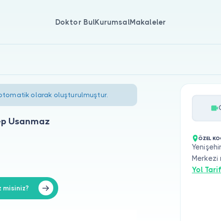
Doktor Bul
Kurumsal
Makaleler
 otomatik olarak oluşturulmuştur.
nep Usanmaz
ÖZEL KO
Yenişehi
Merkezi 
Yol Tarif
 misiniz?