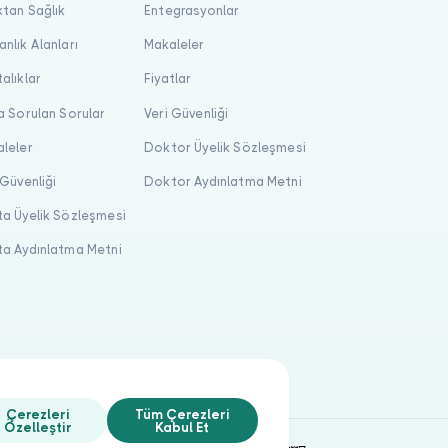
tan Sağlık
Entegrasyonlar
nlık Alanları
Makaleler
alıklar
Fiyatlar
a Sorulan Sorular
Veri Güvenliği
leler
Doktor Üyelik Sözleşmesi
 Güvenliği
Doktor Aydınlatma Metni
a Üyelik Sözleşmesi
a Aydınlatma Metni
Çerezleri
Tüm Çerezleri
Özelleştir
Kabul Et