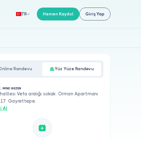
Hemen Kaydol
Giriş Yap
TR
Online Randevu
Yüz Yüze Randevu
. MİNE GEZEN
halllesi Vefa aralığı sokak. Orman Apartmanı
: 17 Gayrettepe,
i Al