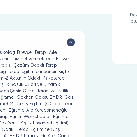
Dok
ol
olog, Bireysel Terapi, Aile
 üzerine hizmet vermektedir. Bilişsel
Terapisi, Çözüm Odaklı Terapi,
ı terapi eğitimlerindendir. Kişilik,
timi-2 Aktarım Odaklı Psikoterapi
Kişilik Bozuklukları ve Dinamik
ğan Şahin Cinsel Terapi ve Evlilik
n) Eğitimci: Gökhan Göksu EMDR (Göz
eme) 2. Düzey Eğitimi (40 saat teori,
ramı Eğitimci:Alp Karaosmanoğlu
erapi Eğitim Workshopları Eğitimci:
k Yönlü Kişilik Envanteri Eğitimi)
Odaklı Terapi Eğitimine Giriş
itüsü) EMDR Terapistinin Alet Çantası