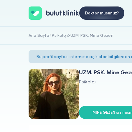
Doktor musunuz?
Ana Sayfa
Psikoloji
UZM. PSK. Mine Gezen
Bu profil sayfası internete açık olan bilgilerden
UZM. PSK. Mine Gez
Psikoloji
MİNE GEZEN siz misin