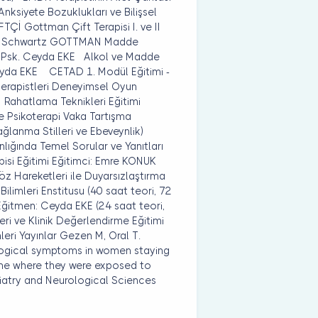
nksiyete Bozuklukları ve Bilişsel
TÇİ Gottman Çift Terapisi I. ve II
lie Schwartz GOTTMAN Madde
zm. Psk. Ceyda EKE Alkol ve Madde
 Ceyda EKE CETAD 1. Modül Eğitimi -
terapistleri Deneyimsel Oyun
 Rahatlama Teknikleri Eğitimi
e Psikoterapi Vaka Tartışma
lanma Stilleri ve Ebeveynlik)
ığında Temel Sorular ve Yanıtları
pisi Eğitimi Eğitimci: Emre KONUK
z Hareketleri ile Duyarsızlaştırma
ilimleri Enstitusu (40 saat teori, 72
Eğitmen: Ceyda EKE (24 saat teori,
ri ve Klinik Değerlendirme Eğitimi
leri Yayınlar Gezen M, Oral T.
logical symptoms in women staying
home where they were exposed to
iatry and Neurological Sciences