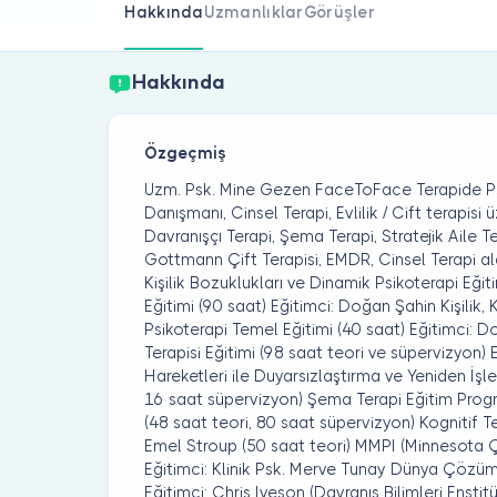
Hakkında
Uzmanlıklar
Görüşler
Hakkında
Özgeçmiş
Uzm. Psk. Mine Gezen FaceToFace Terapide Psik
Danışmanı, Cinsel Terapi, Evlilik / Cift terapisi
Davranışçı Terapi, Şema Terapi, Stratejik Aile 
Gottmann Çift Terapisi, EMDR, Cinsel Terapi aldığ
Kişilik Bozuklukları ve Dinamik Psikoterapi Eği
Eğitimi (90 saat) Eğitimci: Doğan Şahin Kişilik, 
Psikoterapi Temel Eğitimi (40 saat) Eğitimci: Do
Terapisi Eğitimi (98 saat teori ve süpervizyo
Hareketleri ile Duyarsızlaştırma ve Yeniden İşl
16 saat süpervizyon) Şema Terapi Eğitim Prog
(48 saat teori, 80 saat süpervizyon) Kognitif T
Emel Stroup (50 saat teori) MMPI (Minnesota Ço
Eğitimci: Klinik Psk. Merve Tunay Dünya Çözüm 
Eğitimci: Chris Iveson (Davranış Bilimleri Enst