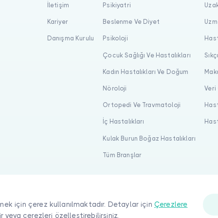
İletişim
Psikiyatri
Uzak
Kariyer
Beslenme Ve Diyet
Uzma
Danışma Kurulu
Psikoloji
Hast
Çocuk Sağlığı Ve Hastalıkları
Sıkç
Kadın Hastalıkları Ve Doğum
Maka
Nöroloji
Veri
Ortopedi Ve Travmatoloji
Hast
İç Hastalıkları
Hast
Kulak Burun Boğaz Hastalıkları
Tüm Branşlar
mek için çerez kullanılmaktadır. Detaylar için
Çerezlere
ir veya çerezleri özelleştirebilirsiniz.