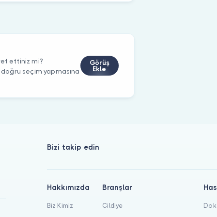
et ettiniz mi?
Görüş
Ekle
rin doğru seçim yapmasına
Bizi takip edin
Hakkımızda
Branşlar
Has
Biz Kimiz
Cildiye
Dokt