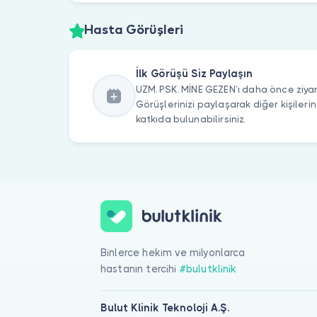
Hasta Görüşleri
İlk Görüşü Siz Paylaşın
UZM. PSK. MİNE GEZEN’ı daha önce ziyar
Görüşlerinizi paylaşarak diğer kişile
katkıda bulunabilirsiniz.
Binlerce hekim ve milyonlarca
hastanın tercihi
#bulutklinik
Bulut Klinik Teknoloji A.Ş.