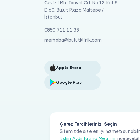
Cevizli Mh. Tansel Cd. No:12 Kat:8
D:60, Bulut Plaza Maltepe /
İstanbul
0850 711 11 33
merhaba@bulutklinik.com
Apple Store
Google Play
Çerez Tercihlerinizi Seçin
Sitemizde size en iyi hizmeti sunabil
İlişkin Aydınlatma Metni'ni
inceleyebil