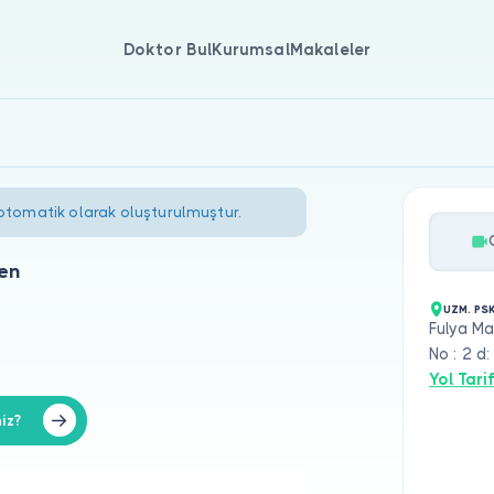
Doktor Bul
Kurumsal
Makaleler
 otomatik olarak oluşturulmuştur.
en
UZM. PSK
Fulya Ma
No : 2 d
Yol Tarif
iz?