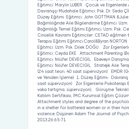
Eğitimci: Marylin LUBER Çocuk ve Ergenlerde A
Davranışçı Müdahale Eğitimci: Psk. Dr. Seda ÇİF
Düzey Eğitimi Eğitimci: John GOTTMAN &Ju
Bağımlılığınde Aile Bilgilendirme Eğitimci: U
Bağımlılığı Temel Eğitimi Eğitimci: Uzm. Psk.
Cinsellik Kavramı Eğitimciler: CETAD eğitmen 
Terapisi Eğitimi Eğitimci:Carol&Byran NORTON
Eğitimci: Uzm. Psk. Dilek DOĞU Zor Ergenlerl
Eğitimci: Ceyda EKE Attachment Parenting (Bağ
Eğitimci: Nilüfer DEVECİGİL Ebeveyn Danışmanl
Eğitimci: Nilüfer DEVECİGİL Stratejik Aile Tera
(24 saat teori, 40 saat süpervizyon) EMDR (Gö
ve Yeniden İşleme) 1. Düzey Eğitimi- Davranış B
saat süpervizyon) Zor Ergenlerle Psikoterapi 
vaka tartışma, süpervizyon), Görüşme Teknikle
Katılım Sertifikası, İMC Kurumsal Eğitim Çözüm
Attachment styles and degree of the psycho
in a shelter for battered women or in their 
violence. Düşünen Adam The Journal of Psych
2013;26:65-71