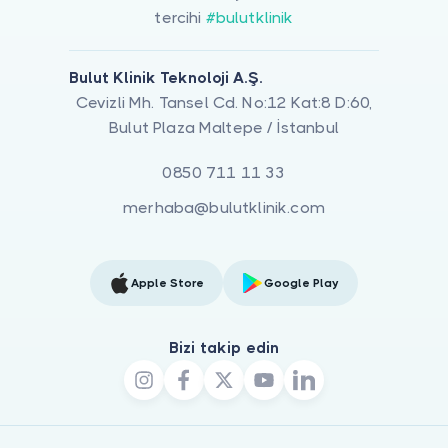
tercihi
#bulutklinik
Bulut Klinik Teknoloji A.Ş.
Cevizli Mh. Tansel Cd. No:12 Kat:8 D:60,
Bulut Plaza Maltepe / İstanbul
0850 711 11 33
merhaba@bulutklinik.com
Apple Store
Google Play
Bizi takip edin