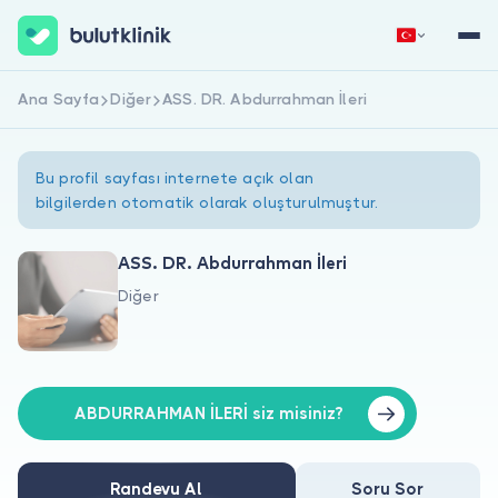
Ana Sayfa
Diğer
ASS. DR. Abdurrahman İleri
Hemen Kaydol
Giriş Yap
Bu profil sayfası internete açık olan
bilgilerden otomatik olarak oluşturulmuştur.
ASS. DR. Abdurrahman İleri
Diğer
Hakkımızda
Hastalar için
Doktorlar için
ABDURRAHMAN İLERİ siz misiniz?
Randevu Al
Soru Sor