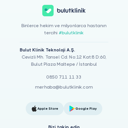
Binlerce hekim ve milyonlarca hastanın
tercihi
#bulutklinik
Bulut Klinik Teknoloji A.Ş.
Cevizli Mh. Tansel Cd. No:12 Kat:8 D:60,
Bulut Plaza Maltepe / İstanbul
0850 711 11 33
merhaba@bulutklinik.com
Apple Store
Google Play
Bizi takip edin