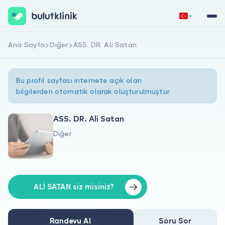
Ana Sayfa
Diğer
ASS. DR. Ali Satan
Hemen Kaydol
Giriş Yap
Bu profil sayfası internete açık olan
bilgilerden otomatik olarak oluşturulmuştur.
ASS. DR. Ali Satan
Diğer
Hakkımızda
Hastalar için
Doktorlar için
ALİ SATAN siz misiniz?
Randevu Al
Soru Sor