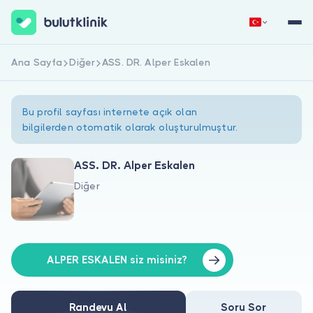
Ana Sayfa
Diğer
ASS. DR. Alper Eskalen
Hemen Kaydol
Giriş Yap
Bu profil sayfası internete açık olan
bilgilerden otomatik olarak oluşturulmuştur.
ASS. DR. Alper Eskalen
Diğer
Hakkımızda
Hastalar için
Doktorlar için
ALPER ESKALEN siz misiniz?
Randevu Al
Soru Sor