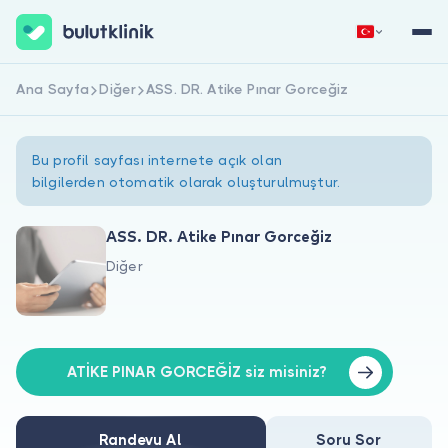
Ana Sayfa
Diğer
ASS. DR. Atike Pınar Gorceğiz
Hemen Kaydol
Giriş Yap
Bu profil sayfası internete açık olan
bilgilerden otomatik olarak oluşturulmuştur.
ASS. DR. Atike Pınar Gorceğiz
Diğer
Hakkımızda
Hastalar için
Doktorlar için
ATİKE PINAR GORCEĞİZ siz misiniz?
Randevu Al
Soru Sor