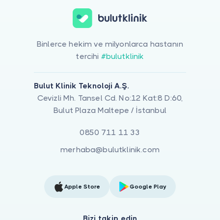
Binlerce hekim ve milyonlarca hastanın
tercihi
#bulutklinik
Bulut Klinik Teknoloji A.Ş.
Cevizli Mh. Tansel Cd. No:12 Kat:8 D:60,
Bulut Plaza Maltepe / İstanbul
0850 711 11 33
merhaba@bulutklinik.com
Apple Store
Google Play
Bizi takip edin