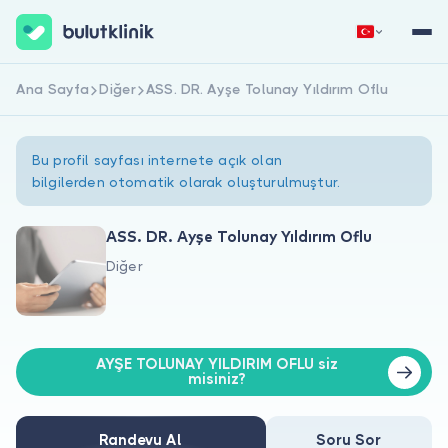
Ana Sayfa
Diğer
ASS. DR. Ayşe Tolunay Yıldırım Oflu
Hemen Kaydol
Giriş Yap
Bu profil sayfası internete açık olan
bilgilerden otomatik olarak oluşturulmuştur.
ASS. DR. Ayşe Tolunay Yıldırım Oflu
Diğer
Hakkımızda
Hastalar için
AYŞE TOLUNAY YILDIRIM OFLU siz
Doktorlar için
misiniz?
Randevu Al
Soru Sor