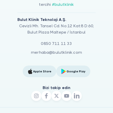
tercihi
#bulutklinik
Bulut Klinik Teknoloji A.Ş.
Cevizli Mh. Tansel Cd. No:12 Kat:8 D:60,
Bulut Plaza Maltepe / İstanbul
0850 711 11 33
merhaba@bulutklinik.com
Apple Store
Google Play
Bizi takip edin