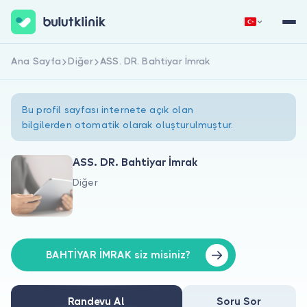
Ana Sayfa
Diğer
ASS. DR. Bahtiyar İmrak
Hemen Kaydol
Giriş Yap
Bu profil sayfası internete açık olan
bilgilerden otomatik olarak oluşturulmuştur.
ASS. DR. Bahtiyar İmrak
Diğer
Hakkımızda
Hastalar için
Doktorlar için
BAHTİYAR İMRAK siz misiniz?
Randevu Al
Soru Sor