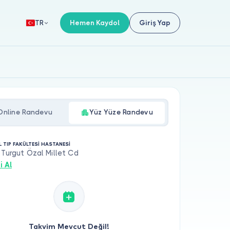
Hemen Kaydol
Giriş Yap
TR
Online Randevu
Yüz Yüze Randevu
L TIP FAKÜLTESİ HASTANESİ
 Turgut Özal Millet Cd
i Al
Takvim Mevcut Değil!