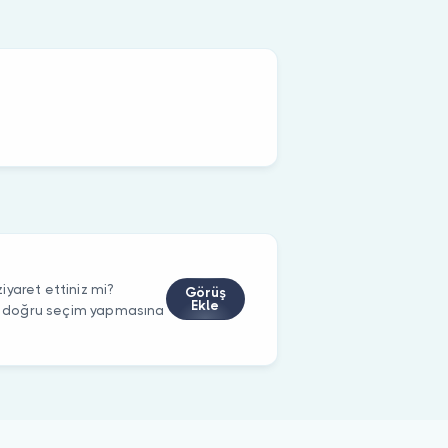
yaret ettiniz mi?
Görüş
Ekle
rin doğru seçim yapmasına