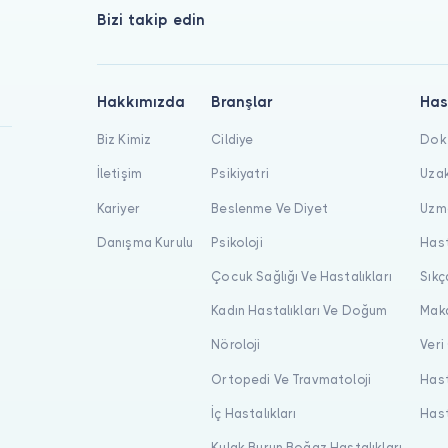
Bizi takip edin
Hakkımızda
Branşlar
Has
Biz Kimiz
Cildiye
Dokt
İletişim
Psikiyatri
Uzak
Kariyer
Beslenme Ve Diyet
Uzma
Danışma Kurulu
Psikoloji
Hast
Çocuk Sağlığı Ve Hastalıkları
Sıkç
Kadın Hastalıkları Ve Doğum
Maka
Nöroloji
Veri
Ortopedi Ve Travmatoloji
Hast
İç Hastalıkları
Hast
Kulak Burun Boğaz Hastalıkları