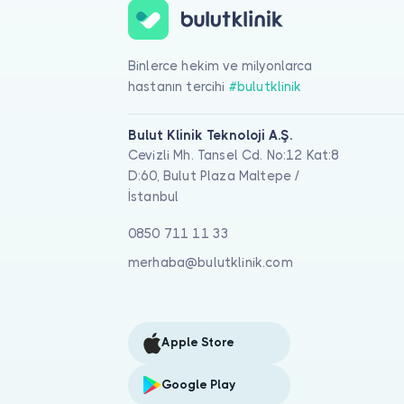
Binlerce hekim ve milyonlarca
hastanın tercihi
#bulutklinik
Bulut Klinik Teknoloji A.Ş.
Cevizli Mh. Tansel Cd. No:12 Kat:8
D:60, Bulut Plaza Maltepe /
İstanbul
0850 711 11 33
merhaba@bulutklinik.com
Apple Store
Google Play