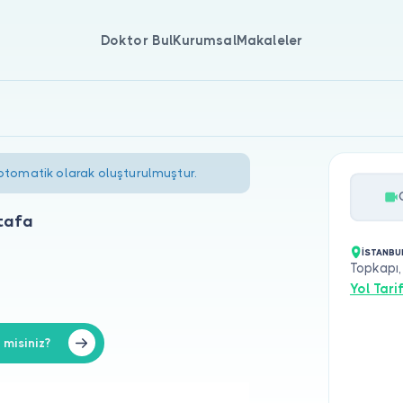
Doktor Bul
Kurumsal
Makaleler
 otomatik olarak oluşturulmuştur.
tafa
İSTANBU
Topkapı,
Yol Tarif
misiniz?