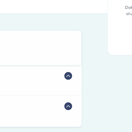
Dok
ol