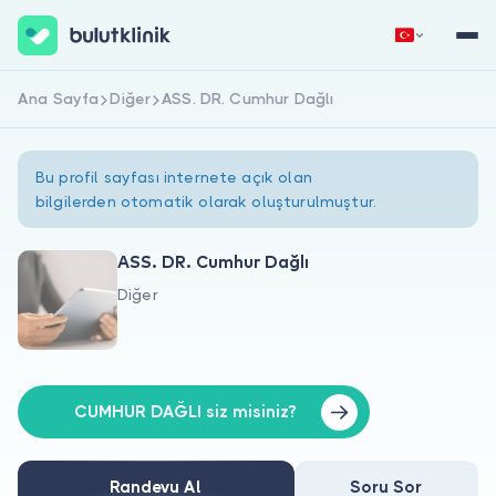
Ana Sayfa
Diğer
ASS. DR. Cumhur Dağlı
Hemen Kaydol
Giriş Yap
Bu profil sayfası internete açık olan
bilgilerden otomatik olarak oluşturulmuştur.
ASS. DR. Cumhur Dağlı
Diğer
Hakkımızda
Hastalar için
Doktorlar için
CUMHUR DAĞLI siz misiniz?
Randevu Al
Soru Sor