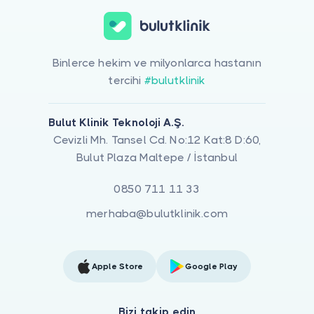
Binlerce hekim ve milyonlarca hastanın
tercihi
#bulutklinik
Bulut Klinik Teknoloji A.Ş.
Cevizli Mh. Tansel Cd. No:12 Kat:8 D:60,
Bulut Plaza Maltepe / İstanbul
0850 711 11 33
merhaba@bulutklinik.com
Apple Store
Google Play
Bizi takip edin