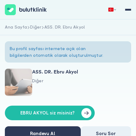
Ana Sayfa
Diğer
ASS. DR. Ebru Akyol
Hemen Kaydol
Giriş Yap
Bu profil sayfası internete açık olan
bilgilerden otomatik olarak oluşturulmuştur.
ASS. DR. Ebru Akyol
Diğer
Hakkımızda
Hastalar için
Doktorlar için
EBRU AKYOL siz misiniz?
Randevu Al
Soru Sor