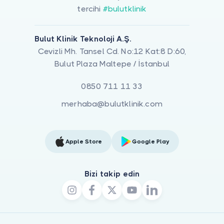
tercihi
#bulutklinik
Bulut Klinik Teknoloji A.Ş.
Cevizli Mh. Tansel Cd. No:12 Kat:8 D:60,
Bulut Plaza Maltepe / İstanbul
0850 711 11 33
merhaba@bulutklinik.com
Apple Store
Google Play
Bizi takip edin