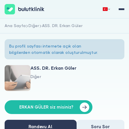
Ana Sayfa
Diğer
ASS. DR. Erkan Güler
Hemen Kaydol
Giriş Yap
Bu profil sayfası internete açık olan
bilgilerden otomatik olarak oluşturulmuştur.
ASS. DR. Erkan Güler
Diğer
Hakkımızda
Hastalar için
Doktorlar için
ERKAN GÜLER siz misiniz?
Randevu Al
Soru Sor