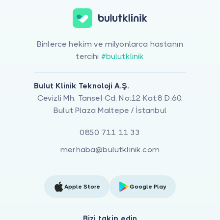
Binlerce hekim ve milyonlarca hastanın
tercihi
#bulutklinik
Bulut Klinik Teknoloji A.Ş.
Cevizli Mh. Tansel Cd. No:12 Kat:8 D:60,
Bulut Plaza Maltepe / İstanbul
0850 711 11 33
merhaba@bulutklinik.com
Apple Store
Google Play
Bizi takip edin