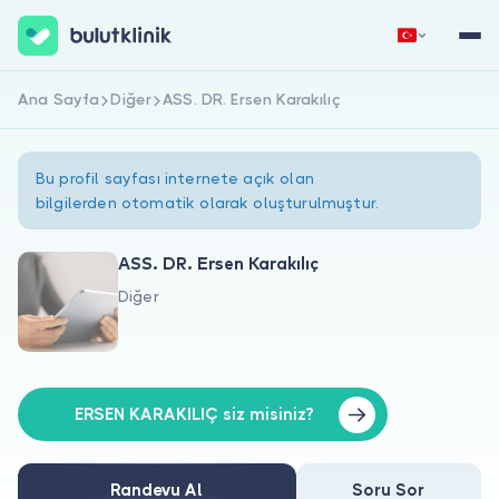
Ana Sayfa
Diğer
ASS. DR. Ersen Karakılıç
Hemen Kaydol
Giriş Yap
Bu profil sayfası internete açık olan
bilgilerden otomatik olarak oluşturulmuştur.
ASS. DR. Ersen Karakılıç
Diğer
Hakkımızda
Hastalar için
Doktorlar için
ERSEN KARAKILIÇ siz misiniz?
Randevu Al
Soru Sor